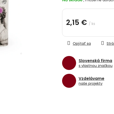
z
5
hviezdičiek.
2,15 €
/ ks
Jednotková
cena:
Opýtať sa
Strá
Slovenská firma
s vlastnou značkou
Vzdelávame
naše projekty