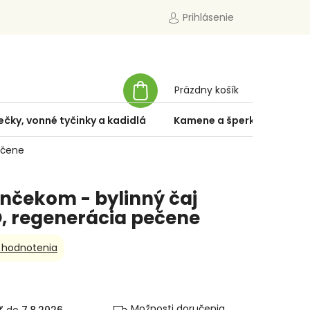
Prihlásenie
NÁKUPNÝ
Prázdny košík
KOŠÍK
ečky, vonné tyčinky a kadidlá
Kamene a šperky
Špe
ečene
nčekom - bylinný čaj
, regenerácia pečene
 hodnotenia
Možnosti doručenia