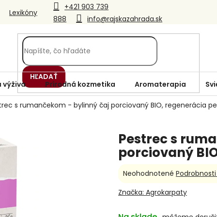
+421 903 739
Lexikóny
888
info@rajskazahrada.sk
HĽADAŤ
 výživa
Prírodná kozmetika
Aromaterapia
Svi
trec s rumančekom - bylinný čaj porciovaný BIO, regenerácia p
Pestrec s ruma
porciovaný BIO
Priemerné
Neohodnotené
Podrobnosti
hodnotenie
produktu
Značka:
Agrokarpaty
je
0,0
Na sklade