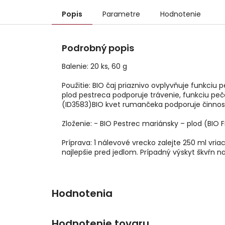
Popis
Parametre
Hodnotenie
Podrobný popis
Balenie: 20 ks, 60 g
Použitie: BIO čaj priaznivo ovplyvňuje funkciu
plod pestreca podporuje trávenie, funkciu peče
(ID3583)BIO kvet rumančeka podporuje činnosť
Zloženie: - BIO Pestrec mariánsky – plod (BIO
Príprava: 1 nálevové vrecko zalejte 250 ml vri
najlepšie pred jedlom. Prípadný výskyt škvŕn n
Hodnotenie tovaru