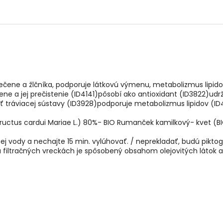
 pečene a žlčníka, podporuje látkovú výmenu, metabolizmus lipido
ne a jej prečistenie (ID4141)pôsobí ako antioxidant (ID3822)udr
 tráviacej sústavy (ID3928)podporuje metabolizmus lipidov (I
 Fructus cardui Mariae L.) 80%- BIO Rumanček kamilkový- kvet (B
acej vody a nechajte 15 min. vylúhovať. / neprekladať, budú pik
a filtračných vreckách je spôsobený obsahom olejovitých látok a 