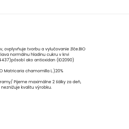
v, ovplyvňuje tvorbu a vylučovanie žlče.BIO
žiava normálnu hladinu cukru v krvi
D4437)pôsobí ako antioxidan (ID2090)
IO Matricaria chamomilla L.)20%
togramy/ Pijeme maximálne 2 šálky za deň,
neznižuje kvalitu výrobku.