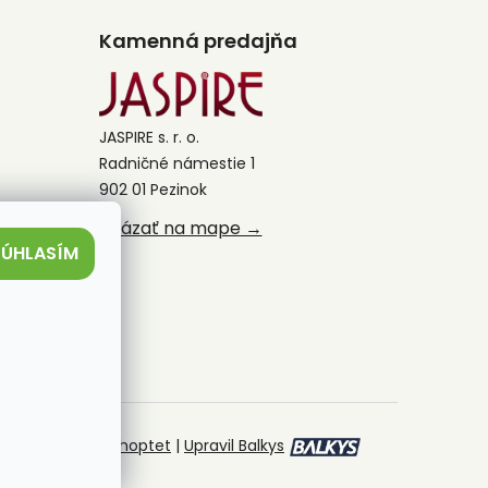
Kamenná predajňa
JASPIRE s. r. o.
Radničné námestie 1
902 01 Pezinok
Ukázať na mape →
SÚHLASÍM
Vytvoril Shoptet
|
Upravil Balkys