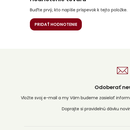
Buďte prvý, kto napíše príspevok k tejto položke.
PRIDAŤ HODNOTENIE
Odoberať new
Vložte svoj e-mail a my Vám budeme zasielať infor
Z