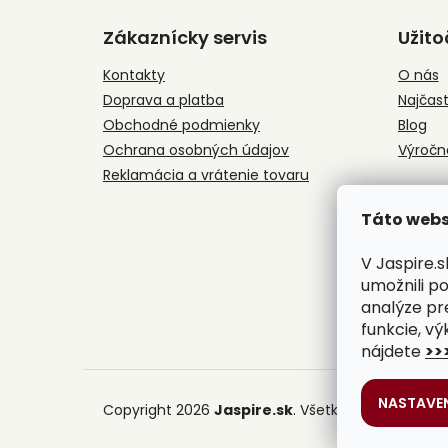
á
Zákaznícky servis
Užito
p
ä
Kontakty
O nás
t
Doprava a platba
Najčast
i
e
Obchodné podmienky
Blog
Ochrana osobných údajov
Výročn
Reklamácia a vrátenie tovaru
Táto webs
V Jaspire.
umožnili p
analýze pr
funkcie, vý
nájdete
>>
NASTAVEN
Copyright 2026
Jaspire.sk
. Všetky práva vyhrad