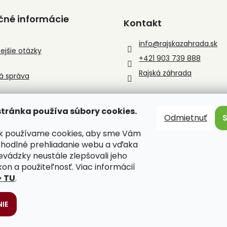
čné informácie
Kontakt
info
@
rajskazahrada.sk
ejšie otázky
+421 903 739 888
Rajská záhrada
á správa
tránka používa súbory cookies.
Odmietnuť
sk používame cookies, aby sme Vám
ohodlné prehliadanie webu a vďaka
evádzky neustále zlepšovali jeho
kon a použiteľnosť. Viac informácií
> TU
.
IE
ené.
Upraviť nastavenie cookies