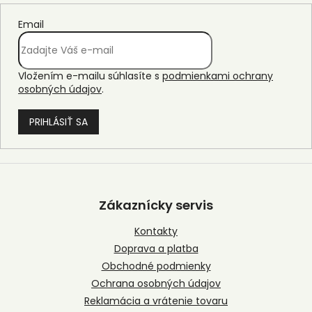
Email
Vložením e-mailu súhlasíte s
podmienkami ochrany
osobných údajov
.
PRIHLÁSIŤ SA
Z
á
p
Zákaznícky servis
ä
t
Kontakty
i
Doprava a platba
e
Obchodné podmienky
Ochrana osobných údajov
Reklamácia a vrátenie tovaru