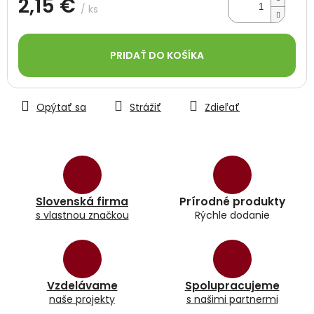
2,15 €
/ ks
Jednotková
cena:
PRIDAŤ DO KOŠÍKA
Opýtať sa
Strážiť
Zdieľať
Slovenská firma
Prírodné produkty
s vlastnou značkou
Rýchle dodanie
Vzdelávame
Spolupracujeme
naše projekty
s našimi partnermi