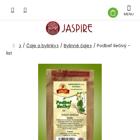
Prejsť
na
NÁKUP
obsah
KOŠÍK
Domov
/
Čaje a bylinky
/
Bylinné čaje
/
Podbeľ liečivý -
list