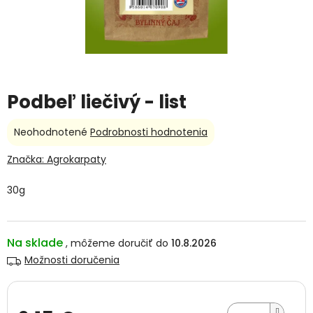
Podbeľ liečivý - list
Priemerné
Neohodnotené
Podrobnosti hodnotenia
hodnotenie
produktu
Značka:
Agrokarpaty
je
0,0
30g
z
5
hviezdičiek.
Na sklade
10.8.2026
Možnosti doručenia