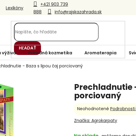
+421 903 739
Lexikóny
888
info@rajskazahrada.sk
HĽADAŤ
 výživa
Prírodná kozmetika
Aromaterapia
Svi
chladnutie - Baza s lipou čaj porciovaný
Prechladnutie -
porciovaný
Priemerné
Neohodnotené
Podrobnosti
hodnotenie
produktu
Značka:
Agrokarpaty
je
0,0
Na sklade