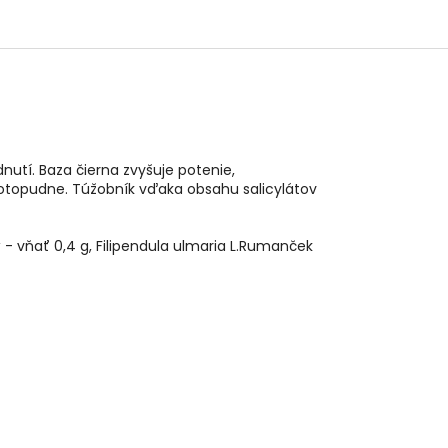
nutí. Baza čierna zvyšuje potenie,
potopudne. Túžobník vďaka obsahu salicylátov
vý - vňať 0,4 g, Filipendula ulmaria L.Rumanček