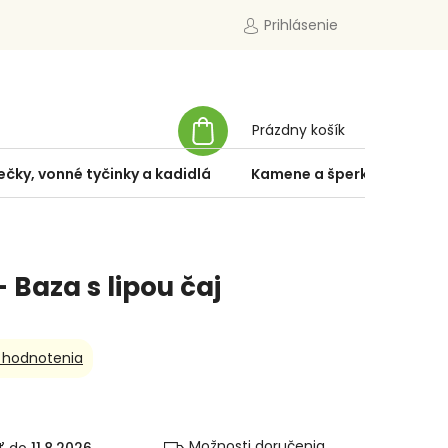
Prihlásenie
NÁKUPNÝ
Prázdny košík
KOŠÍK
ečky, vonné tyčinky a kadidlá
Kamene a šperky
Špe
 Baza s lipou čaj
 hodnotenia
Možnosti doručenia