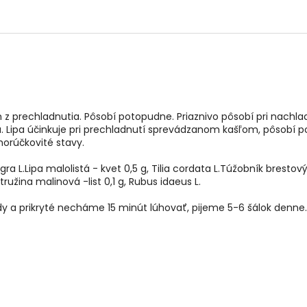
h z prechladnutia. Pôsobí potopudne. Priaznivo pôsobí pri nachlad
 Lipa účinkuje pri prechladnutí sprevádzanom kašľom, pôsobí 
horúčkovité stavy.
gra L.Lipa malolistá - kvet 0,5 g, Tilia cordata L.Túžobník bresto
tružina malinová -list 0,1 g, Rubus idaeus L.
vody a prikryté necháme 15 minút lúhovať, pijeme 5-6 šálok denne.