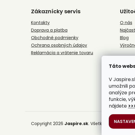
á
Zákaznícky servis
Užito
p
ä
Kontakty
O nás
t
Doprava a platba
Najčast
i
e
Obchodné podmienky
Blog
Ochrana osobných údajov
Výročn
Reklamácia a vrátenie tovaru
Táto webs
V Jaspire.
umožnili p
analýze pr
funkcie, vý
nájdete
>>
NASTAVEN
Copyright 2026
Jaspire.sk
. Všetky práva vyhrad