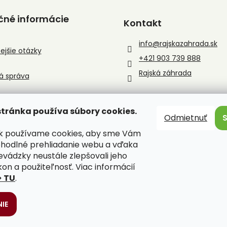
čné informácie
Kontakt
info
@
rajskazahrada.sk
ejšie otázky
+421 903 739 888
Rajská záhrada
á správa
tránka používa súbory cookies.
Odmietnuť
sk používame cookies, aby sme Vám
ohodlné prehliadanie webu a vďaka
evádzky neustále zlepšovali jeho
kon a použiteľnosť. Viac informácií
> TU
.
IE
ené.
Upraviť nastavenie cookies