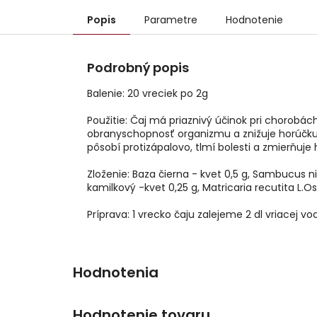
Popis
Parametre
Hodnotenie
Podrobný popis
Balenie: 20 vreciek po 2g
Použitie: Čaj má priaznivý účinok pri chorobác
obranyschopnosť organizmu a znižuje horúčku.
pôsobí protizápalovo, tlmí bolesti a zmierňuje 
Zloženie: Baza čierna - kvet 0,5 g, Sambucus ni
kamilkový -kvet 0,25 g, Matricaria recutita L.Os
Príprava: 1 vrecko čaju zalejeme 2 dl vriacej 
Hodnotenie tovaru