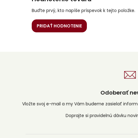
Buďte prvý, kto napíše príspevok k tejto položke.
PRIDAŤ HODNOTENIE
Odoberať new
Vložte svoj e-mail a my Vám budeme zasielať infor
Z