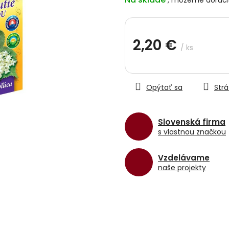
z
5
hviezdičiek.
2,20 €
/ ks
Jednotková
cena:
Opýtať sa
Strá
Slovenská firma
s vlastnou značkou
Vzdelávame
naše projekty