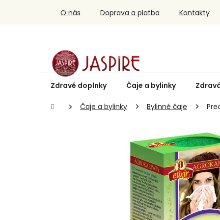
Prejsť
O nás
Doprava a platba
Kontakty
na
obsah
Zdravé doplnky
Čaje a bylinky
Zdravá
Domov
Čaje a bylinky
Bylinné čaje
Pre