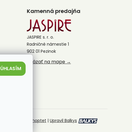
Kamenná predajňa
JASPIRE s. r. o.
Radničné námestie 1
902 01 Pezinok
Ukázať na mape →
SÚHLASÍM
Vytvoril Shoptet
|
Upravil Balkys