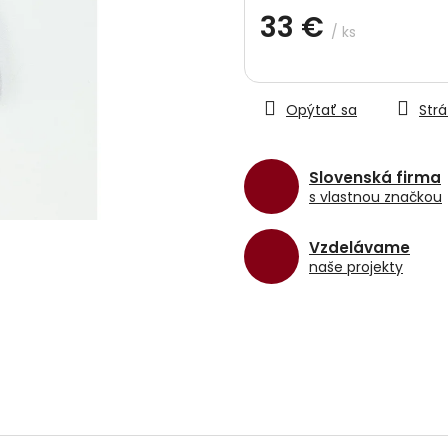
hviezdičiek.
33 €
/ ks
Jednotková
cena:
Opýtať sa
Strá
Slovenská firma
s vlastnou značkou
Vzdelávame
naše projekty