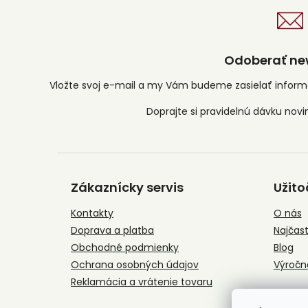
Odoberať new
Vložte svoj e-mail a my Vám budeme zasielať infor
Z
á
Zákaznícky servis
Užito
p
ä
Kontakty
O nás
t
Doprava a platba
Najčast
i
e
Obchodné podmienky
Blog
Ochrana osobných údajov
Výročn
Reklamácia a vrátenie tovaru