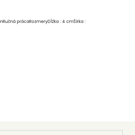
umRučná prácaRozmeryDĺžka : 4 cmŠírka :