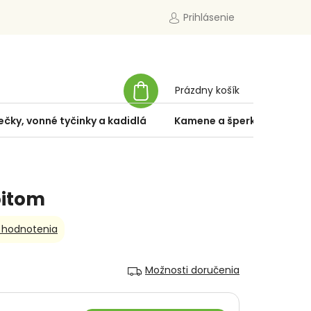
Prihlásenie
NÁKUPNÝ
Prázdny košík
KOŠÍK
ečky, vonné tyčinky a kadidlá
Kamene a šperky
Špe
oitom
 hodnotenia
Možnosti doručenia