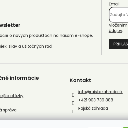
Email
sletter
Vložením 
údajov
.
mácie o nových produktoch na našom e-shope.
PRIHLÁS
čné informácie
Kontakt
info
@
rajskazahrada.sk
ejšie otázky
+421 903 739 888
Rajská záhrada
á správa