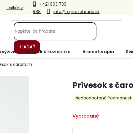
+421 903 739
Lexikóny
888
info@rajskazahrada.sk
HĽADAŤ
 výživa
Prírodná kozmetika
Aromaterapia
Svi
vesok s čaroitom
Prívesok s čar
Priemerné
Neohodnotené
Podrobnosti
hodnotenie
produktu
je
Vypredané
0,0
z
5