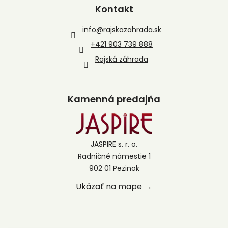
Kontakt
info
@
rajskazahrada.sk
+421 903 739 888
Rajská záhrada
Kamenná predajňa
JASPIRE s. r. o.
Radničné námestie 1
902 01 Pezinok
Ukázať na mape →