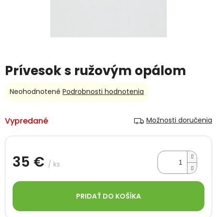
Prívesok s ružovým opálom
Priemerné
Neohodnotené
Podrobnosti hodnotenia
hodnotenie
produktu
je
Vypredané
Možnosti doručenia
0,0
z
5
hviezdičiek.
35 €
/ ks
Jednotková
cena:
PRIDAŤ DO KOŠÍKA