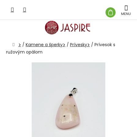
Prejsť
na
NÁKUP
obsah
KOŠÍK
Domov
/
Kamene a šperky
/
Prívesky
/
Prívesok s
ružovým opálom