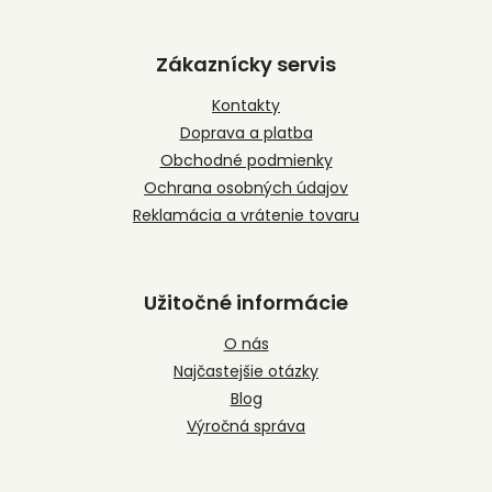
Z
á
p
Zákaznícky servis
ä
t
Kontakty
i
Doprava a platba
e
Obchodné podmienky
Ochrana osobných údajov
Reklamácia a vrátenie tovaru
Užitočné informácie
O nás
Najčastejšie otázky
Blog
Výročná správa