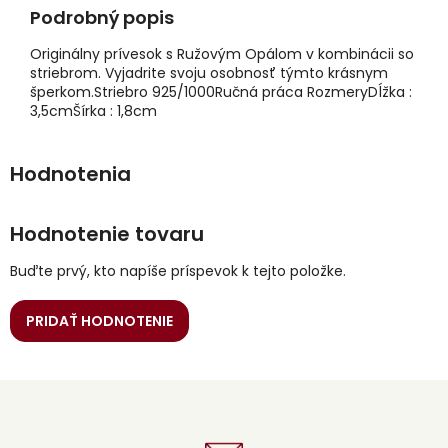
Podrobný popis
Originálny prívesok s Ružovým Opálom v kombinácii so
striebrom. Vyjadrite svoju osobnosť týmto krásnym
šperkom.Striebro 925/1000Ručná práca RozmeryDĺžka :
3,5cmŠírka : 1,8cm
Hodnotenie tovaru
Buďte prvý, kto napíše príspevok k tejto položke.
PRIDAŤ HODNOTENIE