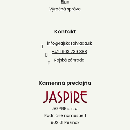
Blog
Výročná správa
Kontakt
info
@
rajskazahrada.sk
+421 903 739 888
Rajská záhrada
Kamenná predajňa
JASPIRE s. r. o.
Radničné námestie 1
902 01 Pezinok