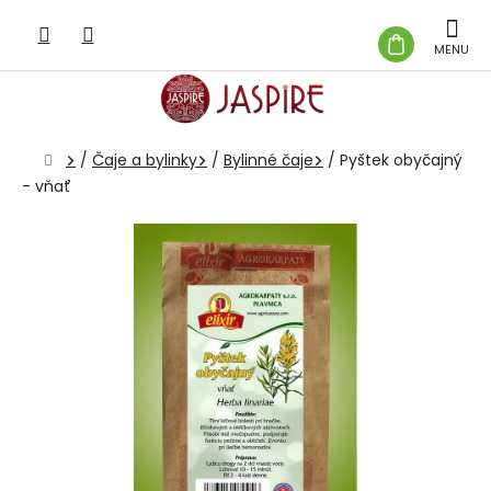
Prejsť
na
NÁKUP
obsah
KOŠÍK
Domov
/
Čaje a bylinky
/
Bylinné čaje
/
Pyštek obyčajný
- vňať