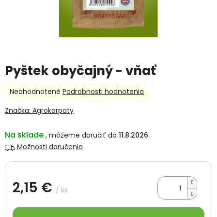
Pyštek obyčajný - vňať
Priemerné
Neohodnotené
Podrobnosti hodnotenia
hodnotenie
produktu
Značka:
Agrokarpaty
je
0,0
Na sklade
11.8.2026
z
5
Možnosti doručenia
hviezdičiek.
2,15 €
/ ks
Jednotková
cena: