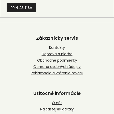
PRIHLÁSIŤ SA
Z
á
p
Zákaznícky servis
ä
t
Kontakty
i
Doprava a platba
e
Obchodné podmienky
Ochrana osobných údajov
Reklamácia a vrátenie tovaru
Užitočné informácie
O nás
Najčastejšie otázky