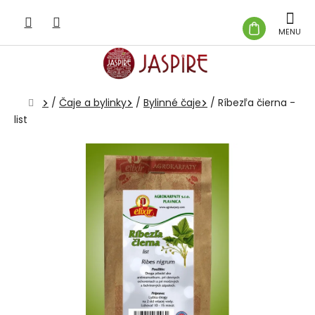
Prejsť
na
NÁKUP
obsah
KOŠÍK
Domov
/
Čaje a bylinky
/
Bylinné čaje
/
Ríbezľa čierna -
list