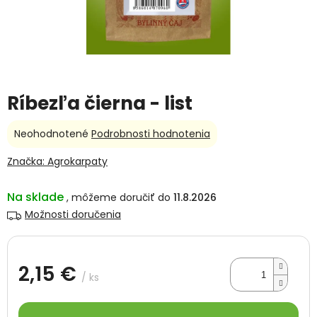
Ríbezľa čierna - list
Priemerné
Neohodnotené
Podrobnosti hodnotenia
hodnotenie
produktu
Značka:
Agrokarpaty
je
0,0
Na sklade
11.8.2026
z
5
Možnosti doručenia
hviezdičiek.
2,15 €
/ ks
Jednotková
cena: