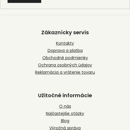
Z
á
p
Zákaznícky servis
ä
t
Kontakty
i
Doprava a platba
e
Obchodné podmienky
Ochrana osobných údajov
Reklamácia a vrátenie tovaru
Užitočné informácie
O nás
Najčastejšie otázky
Blog
Výročná správa