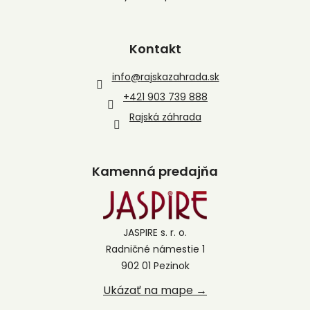
Kontakt
info
@
rajskazahrada.sk
+421 903 739 888
Rajská záhrada
Kamenná predajňa
JASPIRE s. r. o.
Radničné námestie 1
902 01 Pezinok
Ukázať na mape →