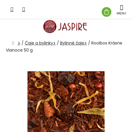
Prejsť
na
NÁKUP
obsah
KOŠÍK
Domov
/
Čaje a bylinky
/
Bylinné čaje
/
Rooibos Krásne
Vianoce 50 g