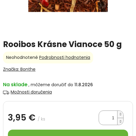
Rooibos Krásne Vianoce 50 g
Priemerné
Neohodnotené
Podrobnosti hodnotenia
hodnotenie
produktu
Značka:
Bonthe
je
0,0
Na sklade
11.8.2026
z
5
Možnosti doručenia
hviezdičiek.
3,95 €
/ ks
Jednotková
cena: