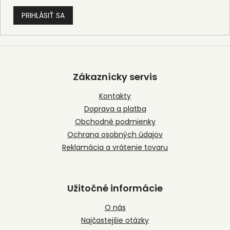
PRIHLÁSIŤ SA
Z
á
p
Zákaznícky servis
ä
t
Kontakty
i
Doprava a platba
e
Obchodné podmienky
Ochrana osobných údajov
Reklamácia a vrátenie tovaru
Užitočné informácie
O nás
Najčastejšie otázky