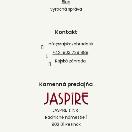
Blog
Výročná správa
Kontakt
info
@
rajskazahrada.sk
+421 903 739 888
Rajská záhrada
Kamenná predajňa
JASPIRE s. r. o.
Radničné námestie 1
902 01 Pezinok