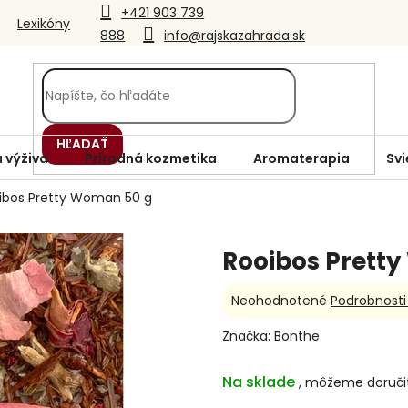
+421 903 739
Lexikóny
888
info@rajskazahrada.sk
HĽADAŤ
 výživa
Prírodná kozmetika
Aromaterapia
Svi
ibos Pretty Woman 50 g
Rooibos Prett
Priemerné
Neohodnotené
Podrobnosti
hodnotenie
produktu
Značka:
Bonthe
je
0,0
Na sklade
z
5