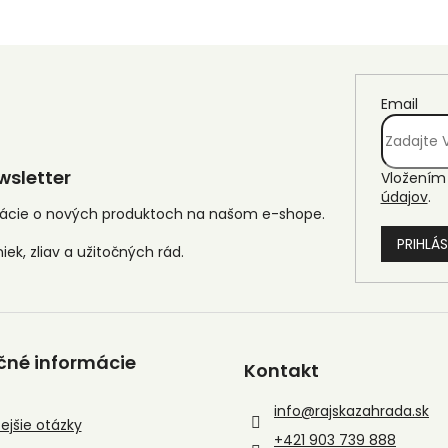
Email
sletter
Vložením 
údajov
.
mácie o nových produktoch na našom e-shope.
PRIHLÁS
čné informácie
Kontakt
info
@
rajskazahrada.sk
ejšie otázky
+421 903 739 888