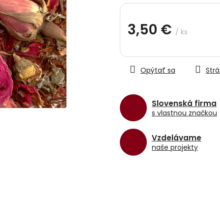
hviezdičiek.
3,50 €
/ ks
Jednotková
cena:
Opýtať sa
Strá
Slovenská firma
s vlastnou značkou
Vzdelávame
naše projekty