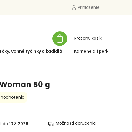
Prihlásenie
NÁKUPNÝ
Prázdny košík
KOŠÍK
ečky, vonné tyčinky a kadidlá
Kamene a šperky
Špe
y Woman 50 g
 hodnotenia
Možnosti doručenia
10.8.2026