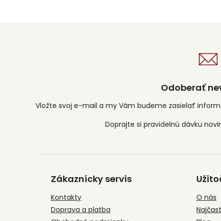
Odoberať new
Vložte svoj e-mail a my Vám budeme zasielať infor
Z
á
Zákaznícky servis
Užito
p
ä
Kontakty
O nás
t
Doprava a platba
Najčast
i