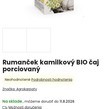
Rumanček kamilkový BIO čaj
porciovaný
Priemerné
Neohodnotené
Podrobnosti hodnotenia
hodnotenie
produktu
Značka:
Agrokarpaty
je
0,0
Na sklade
11.8.2026
z
5
Možnosti doručenia