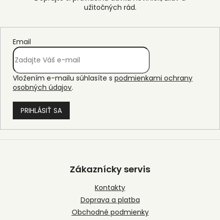
Email
Vložením e-mailu súhlasíte s
podmienkami ochrany
osobných údajov
.
PRIHLÁSIŤ SA
Z
á
p
Zákaznícky servis
ä
t
Kontakty
i
Doprava a platba
e
Obchodné podmienky