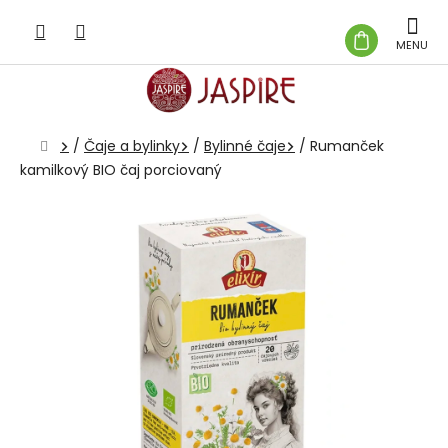
Prejsť
na
NÁKUP
obsah
KOŠÍK
Domov
/
Čaje a bylinky
/
Bylinné čaje
/
Rumanček
kamilkový BIO čaj porciovaný