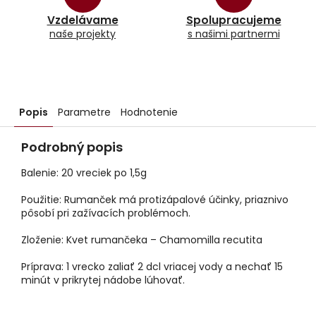
Vzdelávame
Spolupracujeme
naše projekty
s našimi partnermi
Popis
Parametre
Hodnotenie
Podrobný popis
Balenie: 20 vreciek po 1,5g
Použitie: Rumanček má protizápalové účinky, priaznivo
pôsobí pri zažívacích problémoch.
Zloženie: Kvet rumančeka – Chamomilla recutita
Príprava: 1 vrecko zaliať 2 dcl vriacej vody a nechať 15
minút v prikrytej nádobe lúhovať.