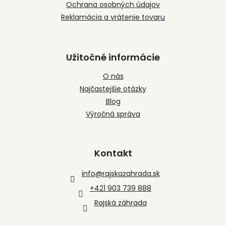
Ochrana osobných údajov
Reklamácia a vrátenie tovaru
Užitočné informácie
O nás
Najčastejšie otázky
Blog
Výročná správa
Kontakt
info
@
rajskazahrada.sk
+421 903 739 888
Rajská záhrada