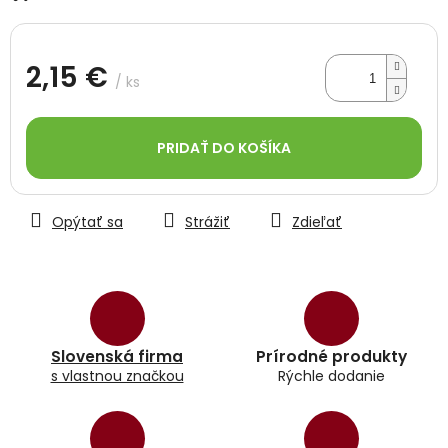
hviezdičiek.
2,15 €
/ ks
Jednotková
cena:
PRIDAŤ DO KOŠÍKA
Opýtať sa
Strážiť
Zdieľať
Slovenská firma
Prírodné produkty
s vlastnou značkou
Rýchle dodanie