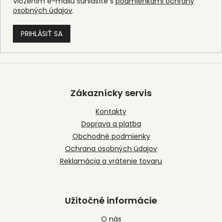
Vložením e-mailu súhlasíte s
podmienkami ochrany
osobných údajov
.
PRIHLÁSIŤ SA
Z
á
p
Zákaznícky servis
ä
t
Kontakty
i
Doprava a platba
e
Obchodné podmienky
Ochrana osobných údajov
Reklamácia a vrátenie tovaru
Užitočné informácie
O nás