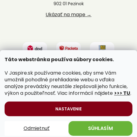
902 01 Pezinok
Ukázať na mape →
Táto webstránka používa súbory cookies.
V Jaspire.sk používame cookies, aby sme Vám
umožnili pohodlné prehliadanie webu a vďaka
analýze prevádzky neustále zlepšovali jeho funkcie,
výkon a použiteľnosť. Viac informácií nájdete
>>> TU
.
Vytvoril Shoptet
|
Upravil Balkys
NASTAVENIE
Copyright 2026
Jaspire.sk
. Všetky práva vyhradené.
Odmietnuť
SÚHLASÍM
Upraviť nastavenie cookies