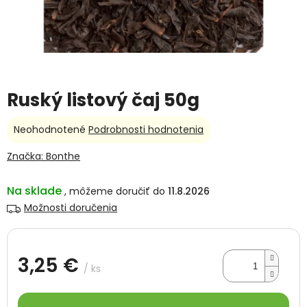
Ruský listový čaj 50g
Priemerné
Neohodnotené
Podrobnosti hodnotenia
hodnotenie
produktu
Značka:
Bonthe
je
0,0
Na sklade
11.8.2026
z
5
Možnosti doručenia
hviezdičiek.
3,25 €
/ ks
Jednotková
cena: