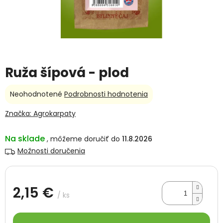
Ruža šípová - plod
Priemerné
Neohodnotené
Podrobnosti hodnotenia
hodnotenie
produktu
Značka:
Agrokarpaty
je
0,0
Na sklade
11.8.2026
z
5
Možnosti doručenia
hviezdičiek.
2,15 €
/ ks
Jednotková
cena: