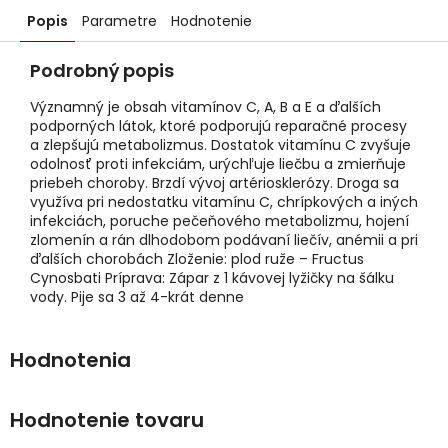
Popis
Parametre
Hodnotenie
Podrobný popis
Významný je obsah vitamínov C, A, B a E a ďalších
podporných látok, ktoré podporujú reparačné procesy
a zlepšujú metabolizmus. Dostatok vitamínu C zvyšuje
odolnosť proti infekciám, urýchľuje liečbu a zmierňuje
priebeh choroby. Brzdí vývoj artériosklerózy. Droga sa
využíva pri nedostatku vitamínu C, chrípkových a iných
infekciách, poruche pečeňového metabolizmu, hojení
zlomenín a rán dlhodobom podávaní liečív, anémii a pri
ďalších chorobách Zloženie: plod ruže – Fructus
Cynosbati Príprava: Zápar z 1 kávovej lyžičky na šálku
vody. Pije sa 3 až 4-krát denne
Hodnotenie tovaru