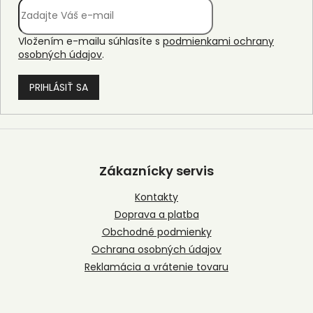
Vložením e-mailu súhlasíte s
podmienkami ochrany
osobných údajov
.
PRIHLÁSIŤ SA
Z
á
p
Zákaznícky servis
ä
t
Kontakty
i
Doprava a platba
e
Obchodné podmienky
Ochrana osobných údajov
Reklamácia a vrátenie tovaru