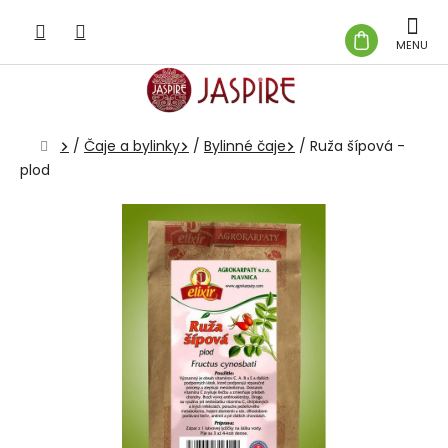
Prejsť
na
NÁKUP
obsah
KOŠÍK
Domov
/
Čaje a bylinky
/
Bylinné čaje
/
Ruža šípová -
plod