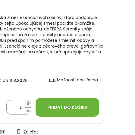
cká zmes esenciálnych olejov, ktorá podporuje
y tejto upokojujúcej zmesi pocítite okamžite,
 blaženého oddychu. doTERRA Serenity spája
hopnosťou zmierniť pocity napätia a upokojiť
ku pred spaním pomôžete zmierniť obavy a
k. Esenciálne oleje z cédrového dreva, gáfrovníka
mesi uzemňujúcu arómu, ktorá upokojuje myseľ a
Možnosti doručenia
11.8.2026
PRIDAŤ DO KOŠÍKA
žiť
Zdieľať