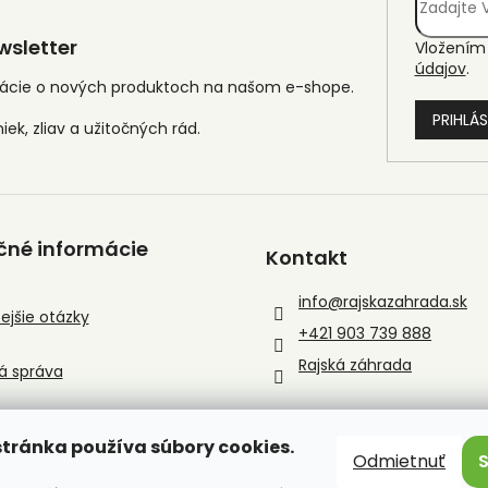
sletter
Vložením 
údajov
.
mácie o nových produktoch na našom e-shope.
PRIHLÁS
čné informácie
Kontakt
info
@
rajskazahrada.sk
ejšie otázky
+421 903 739 888
Rajská záhrada
á správa
tránka používa súbory cookies.
Odmietnuť