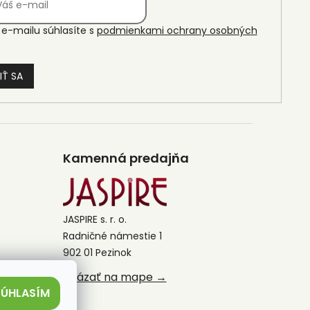
e-mailu súhlasíte s
podmienkami ochrany osobných
IŤ SA
Kamenná predajňa
JASPIRE s. r. o.
Radničné námestie 1
902 01 Pezinok
Ukázať na mape →
SÚHLASÍM