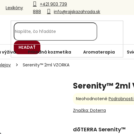
+421 903 739
Lexikóny
888
info@rajskazahrada.sk
HĽADAŤ
 výživa
Prírodná kozmetika
Aromaterapia
Svi
lejov
Serenity™ 2ml VZORKA
Serenity™ 2ml
Priemerné
Neohodnotené
Podrobnosti
hodnotenie
produktu
Značka:
Doterra
je
0,0
z
dōTERRA Serenity™
5