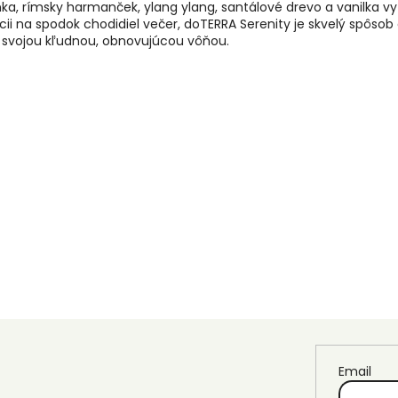
nka, rímsky harmanček, ylang ylang, santálové drevo a vanilka 
kácii na spodok chodidiel večer, doTERRA Serenity je skvelý spôso
k svojou kľudnou, obnovujúcou vôňou.
Email