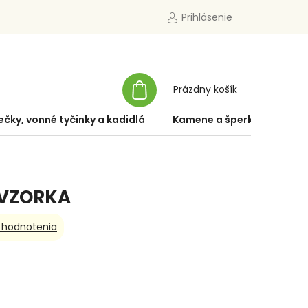
Prihlásenie
NÁKUPNÝ
Prázdny košík
KOŠÍK
ečky, vonné tyčinky a kadidlá
Kamene a šperky
Špe
 VZORKA
 hodnotenia