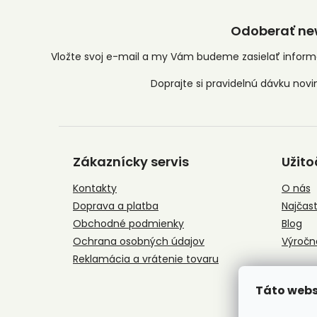
Odoberať new
Vložte svoj e-mail a my Vám budeme zasielať infor
Z
á
Zákaznícky servis
Užito
p
ä
Kontakty
O nás
t
Doprava a platba
Najčast
i
e
Obchodné podmienky
Blog
Ochrana osobných údajov
Výročn
Reklamácia a vrátenie tovaru
Táto webs