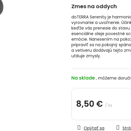
hviezdičiek.
Zmes na oddych
doTERRA Serenity je harmoni
vyrovnanie a uvoľnenie. Účink
keďže vás prenesie do stavu
esenciálne oleje povestné sc
emócie. Nanesením na pokož
pripraviť sa na pokojný spáno
a vetiveru dodávajú tejto z
utišuje zmysly.
Na sklade
8,50 €
/ ks
Jednotková
cena:
Opýtať sa
Strá