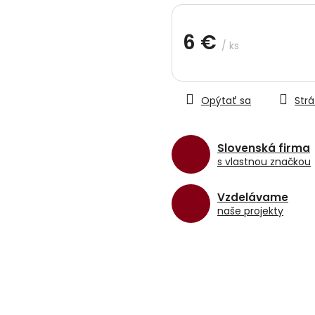
hviezdičiek.
6 €
/ ks
Jednotková
cena:
Opýtať sa
Strá
Slovenská firma
s vlastnou značkou
Vzdelávame
naše projekty