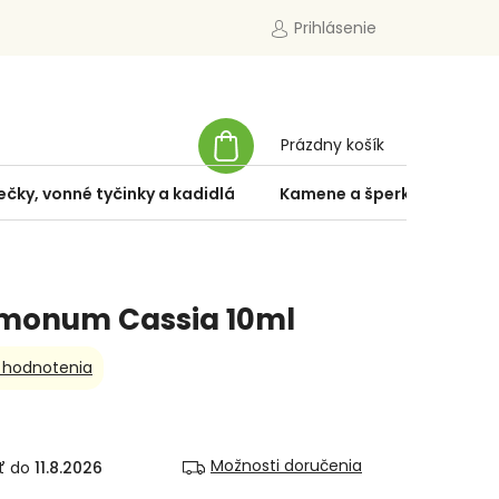
Prihlásenie
NÁKUPNÝ
Prázdny košík
KOŠÍK
ečky, vonné tyčinky a kadidlá
Kamene a šperky
Špe
monum Cassia 10ml
 hodnotenia
Možnosti doručenia
11.8.2026