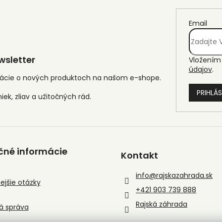
Email
sletter
Vložením 
údajov
.
mácie o nových produktoch na našom e-shope.
PRIHLÁS
čné informácie
Kontakt
info
@
rajskazahrada.sk
ejšie otázky
+421 903 739 888
Rajská záhrada
á správa