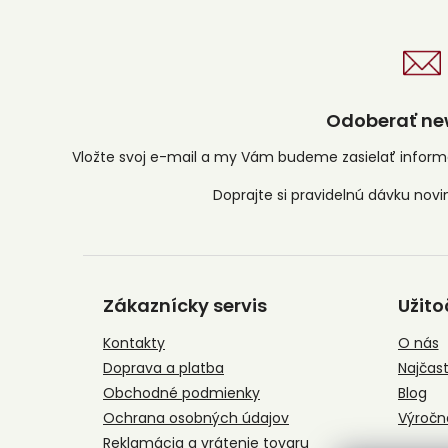
Odoberať new
Vložte svoj e-mail a my Vám budeme zasielať infor
Z
á
Zákaznícky servis
Užito
p
ä
Kontakty
O nás
t
Doprava a platba
Najčast
i
e
Obchodné podmienky
Blog
Ochrana osobných údajov
Výročn
Reklamácia a vrátenie tovaru