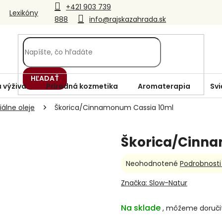
+421 903 739
Lexikóny
888
info@rajskazahrada.sk
HĽADAŤ
 výživa
Prírodná kozmetika
Aromaterapia
Svi
álne oleje
Škorica/Cinnamonum Cassia 10ml
Škorica/Cinna
Priemerné
Neohodnotené
Podrobnosti
hodnotenie
produktu
Značka:
Slow-Natur
je
0,0
Na sklade
z
5