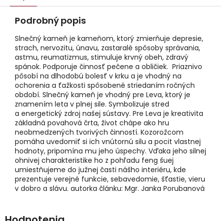
Podrobný popis
Slnečný kameň je kameňom, ktorý zmierňuje depresie,
strach, nervozitu, únavu, zastaralé spôsoby správania,
astmu, reumatizmus, stimuluje krvný obeh, zdravý
spánok. Podporuje činnosť pečene a obličiek. Priaznivo
pôsobí na dlhodobú bolesť v krku a je vhodný na
ochorenia a ťažkosti spôsobené striedaním ročných
období. Slnečný kameň je vhodný pre Leva, ktorý je
znamením leta v plnej sile. Symbolizuje stred
a energetický zdroj našej sústavy. Pre Leva je kreativita
základná povahová črta, život chápe ako hru
neobmedzených tvorivých činností. Kozorožcom
pomáha uvedomiť si ich vnútornú silu a pocit vlastnej
hodnoty, pripomína mu jeho úspechy. Vďaka jeho silnej
ohnivej charakteristike ho z pohľadu feng šuej
umiestňujeme do južnej časti nášho interiéru, kde
prezentuje verejné funkcie, sebavedomie, šťastie, vieru
v dobro a slávu. autorka článku: Mgr. Janka Porubanová