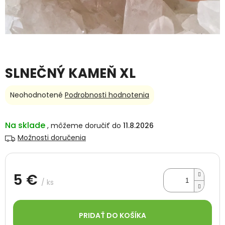
SLNEČNÝ KAMEŇ XL
Priemerné
Neohodnotené
Podrobnosti hodnotenia
hodnotenie
produktu
je
Na sklade
11.8.2026
0,0
Možnosti doručenia
z
5
hviezdičiek.
5 €
/ ks
Jednotková
cena:
PRIDAŤ DO KOŠÍKA