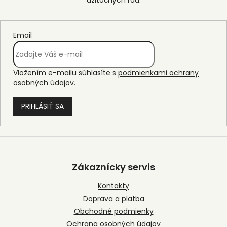
Email
Vložením e-mailu súhlasíte s
podmienkami ochrany
osobných údajov
.
PRIHLÁSIŤ SA
Z
á
p
Zákaznícky servis
ä
t
Kontakty
i
Doprava a platba
e
Obchodné podmienky
Ochrana osobných údajov