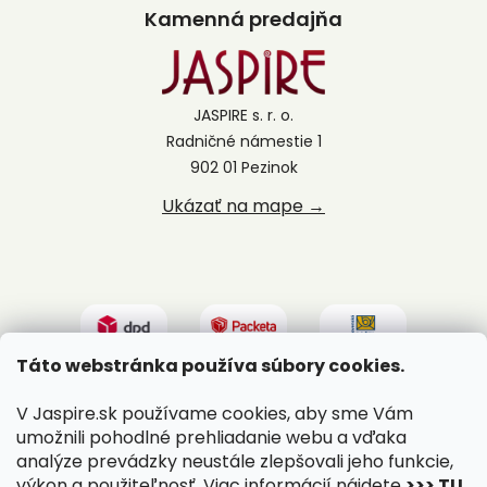
Kamenná predajňa
JASPIRE s. r. o.
Radničné námestie 1
902 01 Pezinok
Ukázať na mape →
Táto webstránka používa súbory cookies.
V Jaspire.sk používame cookies, aby sme Vám
umožnili pohodlné prehliadanie webu a vďaka
analýze prevádzky neustále zlepšovali jeho funkcie,
výkon a použiteľnosť. Viac informácií nájdete
>>> TU
.