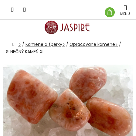
Prejsť
na
NÁKUP
obsah
KOŠÍK
Domov
/
Kamene a šperky
/
Opracované kamene
/
SLNEČNÝ KAMEŇ XL