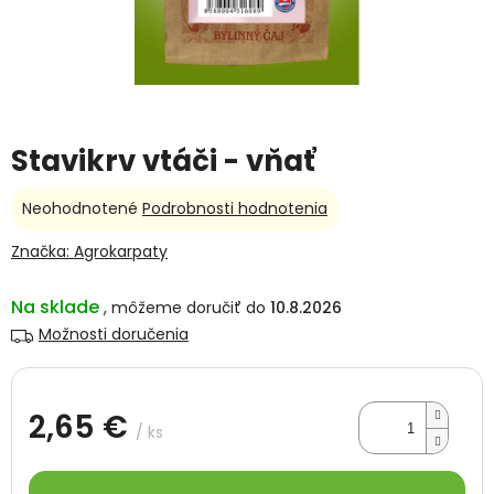
Stavikrv vtáči - vňať
Priemerné
Neohodnotené
Podrobnosti hodnotenia
hodnotenie
produktu
Značka:
Agrokarpaty
je
0,0
Na sklade
10.8.2026
z
5
Možnosti doručenia
hviezdičiek.
2,65 €
/ ks
Jednotková
cena: