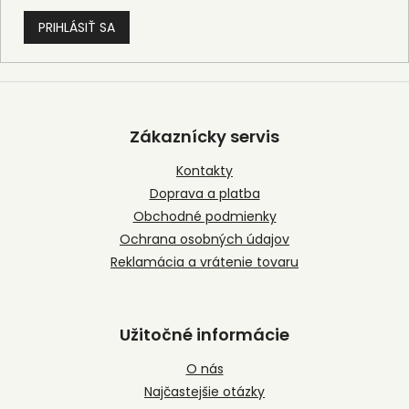
PRIHLÁSIŤ SA
Z
á
p
Zákaznícky servis
ä
t
Kontakty
i
Doprava a platba
e
Obchodné podmienky
Ochrana osobných údajov
Reklamácia a vrátenie tovaru
Užitočné informácie
O nás
Najčastejšie otázky