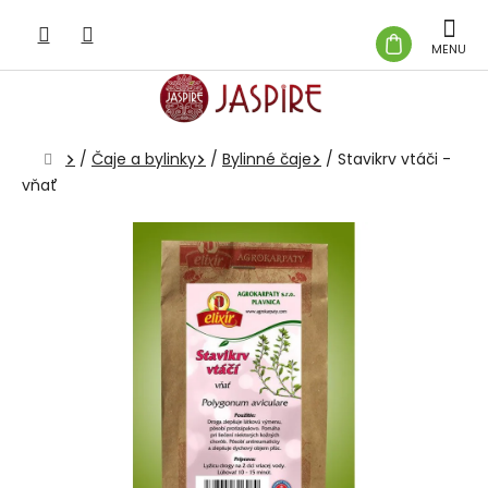
Prejsť
na
NÁKUP
obsah
KOŠÍK
Domov
/
Čaje a bylinky
/
Bylinné čaje
/
Stavikrv vtáči -
vňať