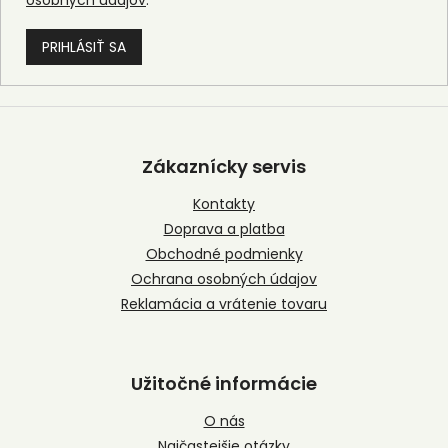
osobných údajov
.
PRIHLÁSIŤ SA
Z
á
p
Zákaznícky servis
ä
t
Kontakty
i
Doprava a platba
e
Obchodné podmienky
Ochrana osobných údajov
Reklamácia a vrátenie tovaru
Užitočné informácie
O nás
Najčastejšie otázky