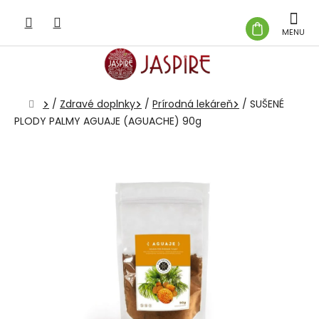
Prejsť
na
NÁKUP
obsah
KOŠÍK
Domov
/
Zdravé doplnky
/
Prírodná lekáreň
/
SUŠENÉ
PLODY PALMY AGUAJE (AGUACHE) 90g