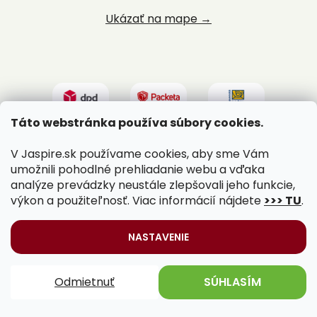
Ukázať na mape →
Táto webstránka používa súbory cookies.
V Jaspire.sk používame cookies, aby sme Vám
umožnili pohodlné prehliadanie webu a vďaka
analýze prevádzky neustále zlepšovali jeho funkcie,
výkon a použiteľnosť. Viac informácií nájdete
>>> TU
.
Vytvoril Shoptet
|
Upravil Balkys
NASTAVENIE
Copyright 2026
Jaspire.sk
. Všetky práva vyhradené.
Odmietnuť
SÚHLASÍM
Upraviť nastavenie cookies