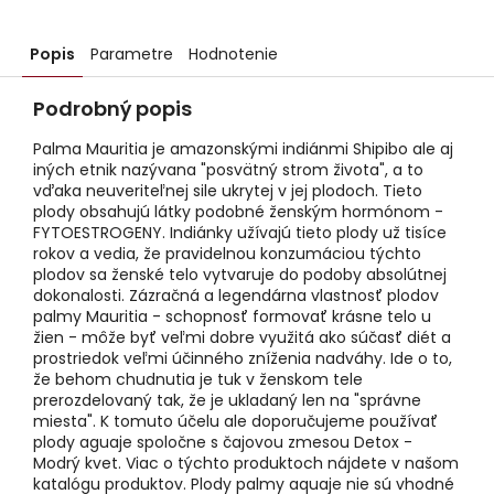
Popis
Parametre
Hodnotenie
Podrobný popis
Palma Mauritia je amazonskými indiánmi Shipibo ale aj
iných etnik nazývana "posvätný strom života", a to
vďaka neuveriteľnej sile ukrytej v jej plodoch. Tieto
plody obsahujú látky podobné ženským hormónom -
FYTOESTROGENY. Indiánky užívajú tieto plody už tisíce
rokov a vedia, že pravidelnou konzumáciou týchto
plodov sa ženské telo vytvaruje do podoby absolútnej
dokonalosti. Zázračná a legendárna vlastnosť plodov
palmy Mauritia - schopnosť formovať krásne telo u
žien - môže byť veľmi dobre využitá ako súčasť diét a
prostriedok veľmi účinného zníženia nadváhy. Ide o to,
že behom chudnutia je tuk v ženskom tele
prerozdelovaný tak, že je ukladaný len na "správne
miesta". K tomuto účelu ale doporučujeme používať
plody aguaje spoločne s čajovou zmesou Detox -
Modrý kvet. Viac o týchto produktoch nájdete v našom
katalógu produktov. Plody palmy aquaje nie sú vhodné