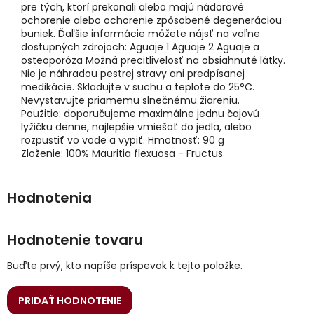
pre tých, ktorí prekonali alebo majú nádorové
ochorenie alebo ochorenie zpôsobené degeneráciou
buniek. Ďaľšie informácie môžete nájsť na voľne
dostupných zdrojoch: Aguaje 1 Aguaje 2 Aguaje a
osteoporóza Možná precitlivelosť na obsiahnuté látky.
Nie je náhradou pestrej stravy ani predpísanej
medikácie. Skladujte v suchu a teplote do 25°C.
Nevystavujte priamemu slnečnému žiareniu.
Použitie: doporučujeme maximálne jednu čajovú
lyžičku denne, najlepšie vmiešať do jedla, alebo
rozpustiť vo vode a vypiť. ​Hmotnosť: 90 g
Zloženie: 100% Mauritia flexuosa - Fructus
Hodnotenie tovaru
Buďte prvý, kto napíše príspevok k tejto položke.
PRIDAŤ HODNOTENIE