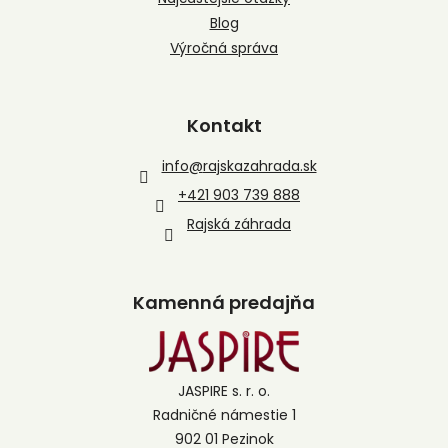
Blog
Výročná správa
Kontakt
info
@
rajskazahrada.sk
+421 903 739 888
Rajská záhrada
Kamenná predajňa
JASPIRE s. r. o.
Radničné námestie 1
902 01 Pezinok