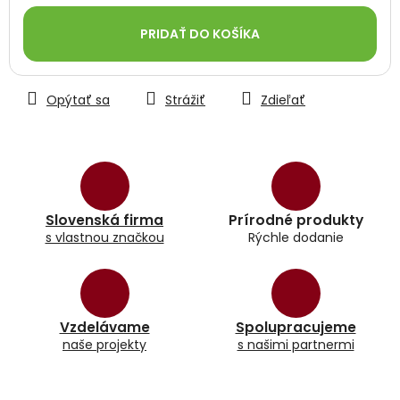
Jednotková
cena:
PRIDAŤ DO KOŠÍKA
Opýtať sa
Strážiť
Zdieľať
Slovenská firma
Prírodné produkty
s vlastnou značkou
Rýchle dodanie
Vzdelávame
Spolupracujeme
naše projekty
s našimi partnermi