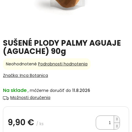
SUŠENÉ PLODY PALMY AGUAJE
(AGUACHE) 90g
Priemerné
Neohodnotené
Podrobnosti hodnotenia
hodnotenie
produktu
Značka:
Inca Botanica
je
0,0
Na sklade
11.8.2026
z
5
Možnosti doručenia
hviezdičiek.
9,90 €
/ ks