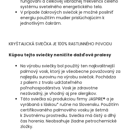
fungovaní a celkovej vibračnej frekvencii celého
systému svetelného energetického tela.
V prípade čakrových sviečok je možné posilniť
energiu použitím mudier prislúchajúcim k
jednotlivým čakrám.
KRYŠTALICKÁ SVIEČKA JE 100% RASTLINNÉHO PôVODU
Kúpou tejto sviečky neničíte dažďové pralesy
Na výrobu sviečky bol použitý ten najkvalitnejší
palmový vosk, ktorý je všeobecne považovaný za
najlepšiu surovinu na výrobu sviečok. Pochádza
z paliem z trvalo udržateľného
poľnohospodárstva. Vosk je zdravotne
nezávadný, je vhodný aj pre alergikov.
Táto sviečka sú produkciou firmy JASPIRE® a je
vyrábaná s láskou* ručne na Slovensku. Použitím
certifikovaného palmového vosku je šetrná
k životnému prostrediu. Sviečka má čistý a dlhý
čas horenia. Neobsahuje žiadne petrochemické
zložky.