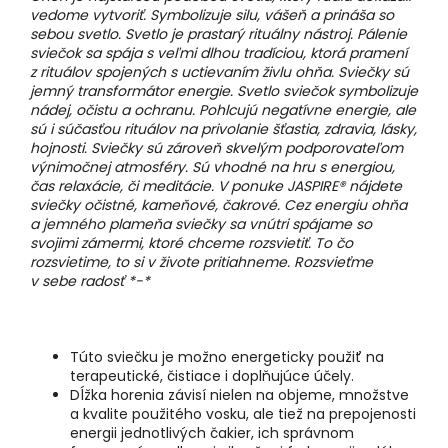
vedome vytvoriť. Symbolizuje silu, vášeň a prináša so
sebou svetlo. Svetlo je prastarý rituálny nástroj. Pálenie
sviečok sa spája s veľmi dlhou tradíciou, ktorá pramení
z rituálov spojených s uctievaním živlu ohňa. Sviečky sú
jemný transformátor energie. Svetlo sviečok symbolizuje
nádej, očistu a ochranu. Pohlcujú negatívne energie, ale
sú i súčasťou rituálov na privolanie šťastia, zdravia, lásky,
hojnosti. Sviečky sú zároveň skvelým podporovateľom
výnimočnej atmosféry. Sú vhodné na hru s energiou,
čas relaxácie, či meditácie. V ponuke JASPIRE® nájdete
sviečky očistné, kameňové, čakrové. Cez energiu ohňa
a jemného plameňa sviečky sa vnútri spájame so
svojimi zámermi, ktoré chceme rozsvietiť. To čo
rozsvietime, to si v živote pritiahneme. Rozsvieťme
v sebe radosť *-*
Túto sviečku je možno energeticky použiť na
terapeutické, čistiace i doplňujúce účely.
Dĺžka horenia závisí nielen na objeme, množstve
a kvalite použitého vosku, ale tiež na prepojenosti
energii jednotlivých čakier, ich správnom