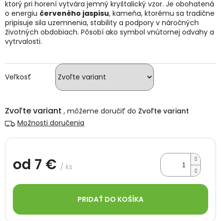
ktorý pri horení vytvára jemný kryštalický vzor. Je obohatená
o energiu
červeného jaspisu
, kameňa, ktorému sa tradične
pripisuje sila uzemnenia, stability a podpory v náročných
životných obdobiach. Pôsobí ako symbol vnútornej odvahy a
vytrvalosti.
Veľkosť
Zvoľte variant
Zvoľte variant
Možnosti doručenia
od
7 €
/ ks
Jednotková
cena:
PRIDAŤ DO KOŠÍKA