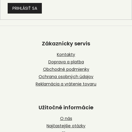
PRIHLÁSIŤ SA
Z
á
p
Zákaznícky servis
ä
t
Kontakty
i
Doprava a platba
e
Obchodné podmienky
Ochrana osobných údajov
Reklamácia a vrátenie tovaru
Užitočné informácie
O nás
Najčastejšie otázky