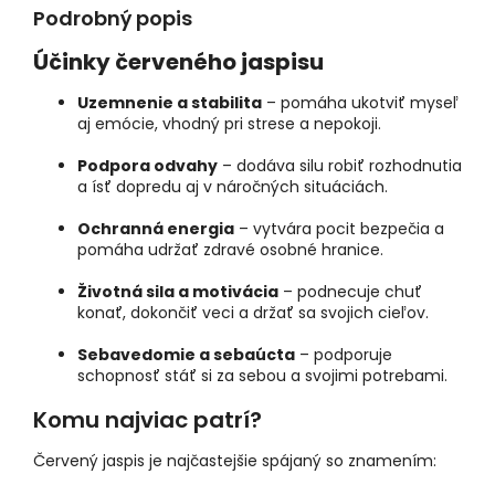
Podrobný popis
Účinky červeného jaspisu
Uzemnenie a stabilita
– pomáha ukotviť myseľ
aj emócie, vhodný pri strese a nepokoji.
Podpora odvahy
– dodáva silu robiť rozhodnutia
a ísť dopredu aj v náročných situáciách.
Ochranná energia
– vytvára pocit bezpečia a
pomáha udržať zdravé osobné hranice.
Životná sila a motivácia
– podnecuje chuť
konať, dokončiť veci a držať sa svojich cieľov.
Sebavedomie a sebaúcta
– podporuje
schopnosť stáť si za sebou a svojimi potrebami.
Komu najviac patrí?
Červený jaspis je najčastejšie spájaný so znamením: