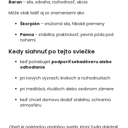
Baran
– sila, odvaha, rozhodnosť, akcia
Môže však ladiť aj so znameniami ako:
Škorpión
– vnútorná sila, hlboké premeny
Panna
– stabilita, praktickosť, pevná pôda pod
nohami
Kedy siahnuť po tejto sviečke
keď potrebuješ
podporiť sebadôveru alebo
odhodlanie
pri nových výzvach, krokoch a rozhodnutiach
pri meditácii, rituáloch alebo osobnom zámere
keď chceš domovu dodať stabilnú, ochrannú
atmosféru
Oheň je najstaršou podobou svetla, ktorý ľudia dokázali