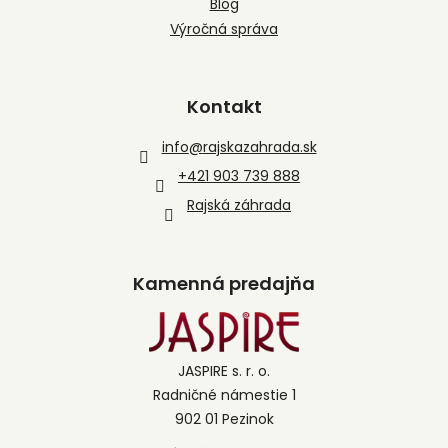
Blog
Výročná správa
Kontakt
info
@
rajskazahrada.sk
+421 903 739 888
Rajská záhrada
Kamenná predajňa
JASPIRE s. r. o.
Radničné námestie 1
902 01 Pezinok