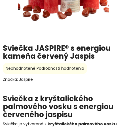
Sviečka JASPIRE® s energiou
kameňa červený Jaspis
Priemerné
Neohodnotené
Podrobnosti hodnotenia
hodnotenie
produktu
Značka:
Jaspire
je
0,0
z
Sviečka z kryštalického
5
palmového vosku s energiou
hviezdičiek.
červeného jaspisu
Sviečka je vytvorená z
kryštalického palmového vosku
,