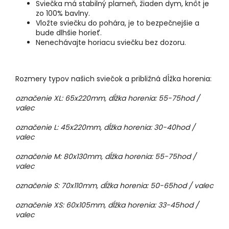
Sviečka má stabilný plameň, žiaden dym, knôt je
zo 100% bavlny.
Vložte sviečku do pohára, je to bezpečnejšie a
bude dlhšie horieť.
Nenechávajte horiacu sviečku bez dozoru.
Rozmery typov našich sviečok a približná dĺžka horenia:
označenie XL: 65x220mm, dĺžka horenia: 55-75hod /
valec
označenie L: 45x220mm, dĺžka horenia: 30-40hod /
valec
označenie M: 80x130mm, dĺžka horenia: 55-75hod /
valec
označenie S: 70x110mm, dĺžka horenia: 50-65hod / valec
označenie XS: 60x105mm, dĺžka horenia: 33-45hod /
valec