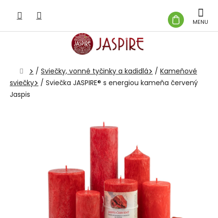
Prejsť
na
NÁKUP
obsah
KOŠÍK
Domov
/
Sviečky, vonné tyčinky a kadidlá
/
Kameňové
sviečky
/
Sviečka JASPIRE® s energiou kameňa červený
Jaspis