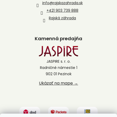
info
@
rajskazahrada.sk
+421 903 739 888
Rajská záhrada
Kamenná predajňa
JASPIRE s. r. o.
Radničné námestie 1
902 01 Pezinok
Ukázať na mape →