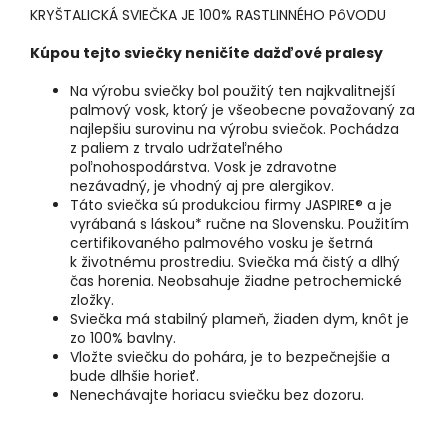
KRYŠTALICKÁ SVIEČKA JE 100% RASTLINNÉHO PôVODU
Kúpou tejto sviečky neničíte dažďové pralesy
Na výrobu sviečky bol použitý ten najkvalitnejší
palmový vosk, ktorý je všeobecne považovaný za
najlepšiu surovinu na výrobu sviečok. Pochádza
z paliem z trvalo udržateľného
poľnohospodárstva. Vosk je zdravotne
nezávadný, je vhodný aj pre alergikov.
Táto sviečka sú produkciou firmy JASPIRE® a je
vyrábaná s láskou* ručne na Slovensku. Použitím
certifikovaného palmového vosku je šetrná
k životnému prostrediu. Sviečka má čistý a dlhý
čas horenia. Neobsahuje žiadne petrochemické
zložky.
Sviečka má stabilný plameň, žiaden dym, knôt je
zo 100% bavlny.
Vložte sviečku do pohára, je to bezpečnejšie a
bude dlhšie horieť.
Nenechávajte horiacu sviečku bez dozoru.