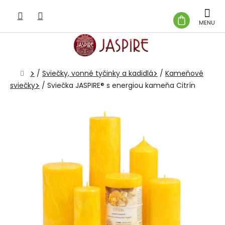
Prejsť
na
NÁKUP
obsah
KOŠÍK
Domov
/
Sviečky, vonné tyčinky a kadidlá
/
Kameňové
sviečky
/
Sviečka JASPIRE® s energiou kameňa Citrín