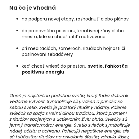
Na čo je vhodná
na podporu novej etapy, rozhodnutí alebo plánov
do pracovného priestoru, kreatívnej zóny alebo
miesta, kde sa chceš cítiť motivovane
pri meditáciách, zámeroch, rituáloch hojnosti či
posilňovaní sebadôvery
keď chceš vniesť do priestoru
svetlo, ľahkosť a
pozitívnu energiu
Oheň je najstaršou podobou svetla, ktorý ľudia dokázali
vedome vytvoriť. Symbolizuje silu, vášeň a prináša so
sebou svetlo. Svetlo je prastarý rituálny nástroj. Pálenie
sviečok sa spája s veľmi dlhou tradíciou, ktorá pramení
z rituálov spojených s uctievaním živlu ohňa. Sviečky sú
jemný transformátor energie. Svetlo sviečok symbolizuje
nádej, očistu a ochranu. Pohlcujú negatívne energie, ale
sú i súčasťou rituálov na privolanie šťastia, zdravia, lásky,