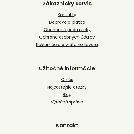
p
Zákaznícky servis
ä
t
Kontakty
i
Doprava a platba
e
Obchodné podmienky
Ochrana osobných údajov
Reklamácia a vrátenie tovaru
Užitočné informácie
O nás
Najčastejšie otázky
Blog
Výročná správa
Kontakt