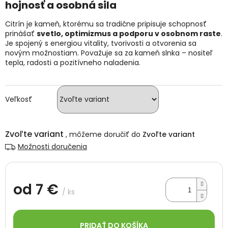
hojnosť a osobná sila
hviezdičiek.
Citrín je kameň, ktorému sa tradične pripisuje schopnosť
prinášať
svetlo, optimizmus a podporu v osobnom raste
.
Je spojený s energiou vitality, tvorivosti a otvorenia sa
novým možnostiam. Považuje sa za kameň slnka – nositeľ
tepla, radosti a pozitívneho naladenia.
Veľkosť
Zvoľte variant
Zvoľte variant
Možnosti doručenia
od
7 €
/ ks
Jednotková
cena:
PRIDAŤ DO KOŠÍKA