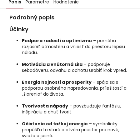
Popis
Parametre
Hodnotenie
Podrobný popis
Účinky
Podpora radosti a optimizmu
– pomáha
rozjasniť atmosféru a vniesť do priestoru lepšiu
náladu.
Motivácia a vnútorná sila
– podporuje
sebadôveru, odvahu a ochotu urobiť krok vpred.
Energia hojnosti a prosperity
– spája sa s
podporou osobného napredovania, príležitostí a
„žiarenia“ do života.
Tvorivosť a nápady
– povzbudzuje fantáziu,
inšpiráciu a chuť tvoriť.
Očistenie od ťažkej energie
– symbolicky
prepúšťa to staré a otvára priestor pre nové,
svieže a jasné.