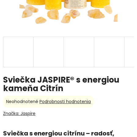
Sviečka JASPIRE® s energiou
kameňa Citrín
Priemerné
Neohodnotené
Podrobnosti hodnotenia
hodnotenie
produktu
Značka:
Jaspire
je
0,0
z
Sviečka s energiou citrínu – radosť,
5