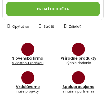
Jednotková
cena:
PRIDAŤ DO KOŠÍKA
Opýtať sa
Strážiť
Zdieľať
Slovenská firma
Prírodné produkty
s vlastnou značkou
Rýchle dodanie
Vzdelávame
Spolupracujeme
naše projekty
s našimi partnermi