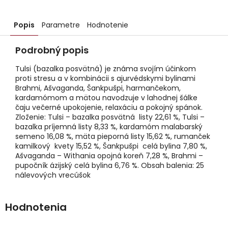
Popis
Parametre
Hodnotenie
Podrobný popis
Tulsi (bazalka posvätná) je známa svojím účinkom
proti stresu a v kombinácii s ajurvédskymi bylinami
Brahmi, Ašvaganda, Šankpušpi, harmančekom,
kardamómom a mätou navodzuje v lahodnej šálke
čaju večerné upokojenie, relaxáciu a pokojný spánok.
Zloženie: Tulsi – bazalka posvätná listy 22,61 %, Tulsi –
bazalka príjemná listy 8,33 %, kardamóm malabarský
semeno 16,08 %, mäta pieporná listy 15,62 %, rumanček
kamilkový kvety 15,52 %, Šankpušpi celá bylina 7,80 %,
Ašvaganda – Withania opojná koreň 7,28 %, Brahmi –
pupočník ázijský celá bylina 6,76 %. Obsah balenia: 25
nálevových vrecúšok