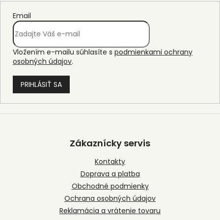
Email
Vložením e-mailu súhlasíte s
podmienkami ochrany
osobných údajov
.
PRIHLÁSIŤ SA
Z
á
p
Zákaznícky servis
ä
t
Kontakty
i
Doprava a platba
e
Obchodné podmienky
Ochrana osobných údajov
Reklamácia a vrátenie tovaru