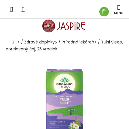
Prejsť
na
NÁKUP
obsah
KOŠÍK
Domov
/
Zdravé doplnky
/
Prírodná lekáreň
/
Tulsi Sleep,
porciovaný čaj, 25 vreciek