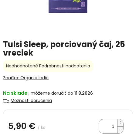
Tulsi Sleep, porciovaný čaj, 25
vreciek
Priemerné
Neohodnotené
Podrobnosti hodnotenia
hodnotenie
produktu
Značka:
Organic India
je
0,0
Na sklade
11.8.2026
z
5
Možnosti doručenia
hviezdičiek.
5,90 €
/ ks