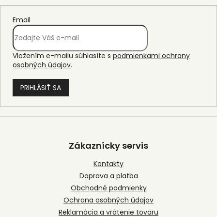
Email
Vložením e-mailu súhlasíte s
podmienkami ochrany
osobných údajov
.
PRIHLÁSIŤ SA
Z
á
p
Zákaznícky servis
ä
t
Kontakty
i
Doprava a platba
e
Obchodné podmienky
Ochrana osobných údajov
Reklamácia a vrátenie tovaru