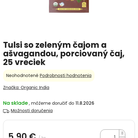
Tulsi so zeleným čajom a
ašvagandou, porciovaný čaj,
25 vreciek
Priemerné
Neohodnotené
Podrobnosti hodnotenia
hodnotenie
produktu
Značka:
Organic India
je
0,0
Na sklade
11.8.2026
z
5
Možnosti doručenia
hviezdičiek.
5,90 €