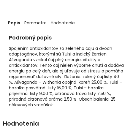
Popis
Parametre
Hodnotenie
Podrobný popis
Spojením antioxidantov zo zeleného čaju a dvoch
adaptogénov, ktorými sú Tulsi a indický ženšen
Ašvaganda vznikol čaj plný energie, vitality a
antioxidantov. Tento čaj nielen výborne chutí a dodáva
energiu po celý deň, ale aj uľavuje od stresu a pomáha
regenerovať duševné sily. Zloženie: zelený čaj listy 40
%, Ašvaganda – Withania opojná koreň 25,00 %, Tulsi –
bazalka posvätná listy 16,00 %, Tulsi – bazalka
príjemná listy 9,00 %, citrónová tráva listy 7,50 %,
prírodná citrónová aróma 2,50 %. Obsah balenia: 25
nálevových vrecúšok