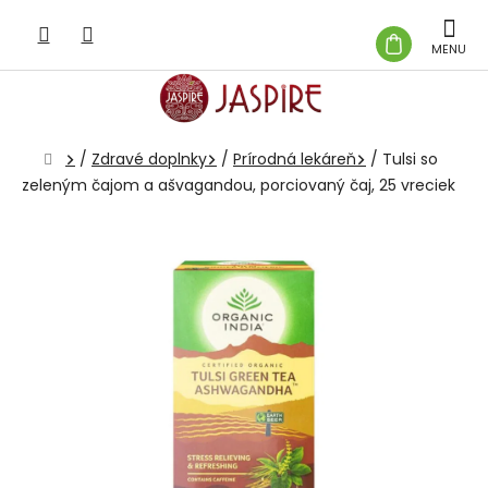
Prejsť
na
NÁKUP
obsah
KOŠÍK
Domov
/
Zdravé doplnky
/
Prírodná lekáreň
/
Tulsi so
zeleným čajom a ašvagandou, porciovaný čaj, 25 vreciek