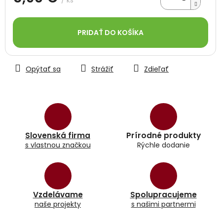
/ ks
Jednotková
cena:
PRIDAŤ DO KOŠÍKA
Opýtať sa
Strážiť
Zdieľať
Slovenská firma
Prírodné produkty
s vlastnou značkou
Rýchle dodanie
Vzdelávame
Spolupracujeme
naše projekty
s našimi partnermi