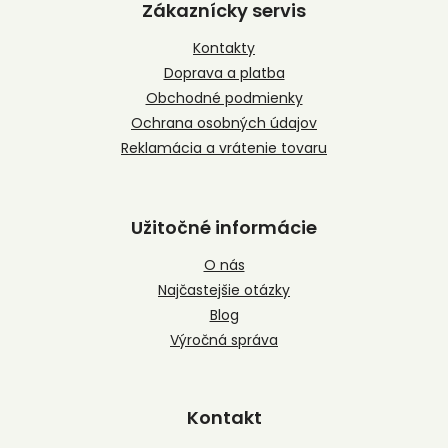
p
Zákaznícky servis
ä
t
Kontakty
i
Doprava a platba
e
Obchodné podmienky
Ochrana osobných údajov
Reklamácia a vrátenie tovaru
Užitočné informácie
O nás
Najčastejšie otázky
Blog
Výročná správa
Kontakt