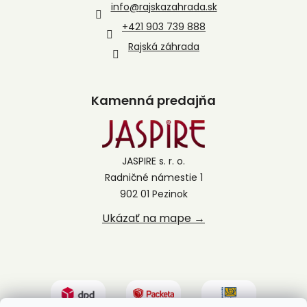
info
@
rajskazahrada.sk
+421 903 739 888
Rajská záhrada
Kamenná predajňa
JASPIRE s. r. o.
Radničné námestie 1
902 01 Pezinok
Ukázať na mape →