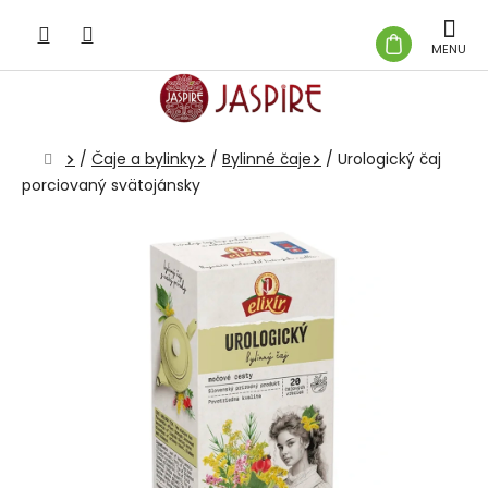
Prejsť
na
NÁKUP
obsah
KOŠÍK
Domov
/
Čaje a bylinky
/
Bylinné čaje
/
Urologický čaj
porciovaný svätojánsky