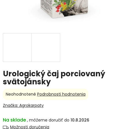
Urologický čaj porciovaný
svätojánsky
Priemerné
Neohodnotené
Podrobnosti hodnotenia
hodnotenie
produktu
Značka:
Agrokarpaty
je
0,0
Na sklade
10.8.2026
z
5
Možnosti doručenia