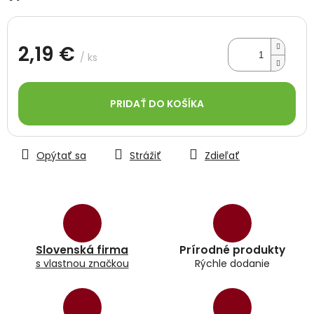
hviezdičiek.
2,19 €
/ ks
Jednotková
cena:
PRIDAŤ DO KOŠÍKA
Opýtať sa
Strážiť
Zdieľať
Slovenská firma
Prírodné produkty
s vlastnou značkou
Rýchle dodanie