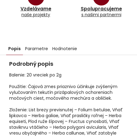
Vzdelávame
Spolupracujeme
naše projekty
s našimi partnermi
Popis
Parametre
Hodnotenie
Podrobný popis
Balenie: 20 vreciek po 2g
Použitie: Čajová zmes priaznivo účinkuje zvýšeným
vylučovaním tekutín prizápalových ochoreniach
močových ciest, močového mechúra a obličiek.
Zloženie: List brezy previsnutej – Folium betulae, Vňať
lipkavca – Herba galiae, Vňať prasličky roľnej – Herba
equiseti, Plod ruže šípovej – Fructus cynosbati, Vňať
stavikrvu vtáčieho – Herba polygoni avicularis, Vňať
vresu obyčajného – Herba callunae, Vňať zatobyle