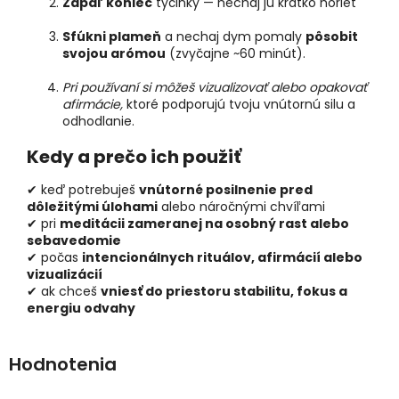
Zapáľ koniec
tyčinky — nechaj ju krátko horieť
Sfúkni plameň
a nechaj dym pomaly
pôsobit
svojou arómou
(zvyčajne ~60 minút).
Pri používaní si môžeš vizualizovať alebo opakovať
afirmácie,
ktoré podporujú tvoju vnútornú silu a
odhodlanie.
Kedy a prečo ich použiť
✔ keď potrebuješ
vnútorné posilnenie pred
dôležitými úlohami
alebo náročnými chvíľami
✔ pri
meditácii zameranej na osobný rast alebo
sebavedomie
✔ počas
intencionálnych rituálov, afirmácií alebo
vizualizácií
✔ ak chceš
vniesť do priestoru stabilitu, fokus a
energiu odvahy