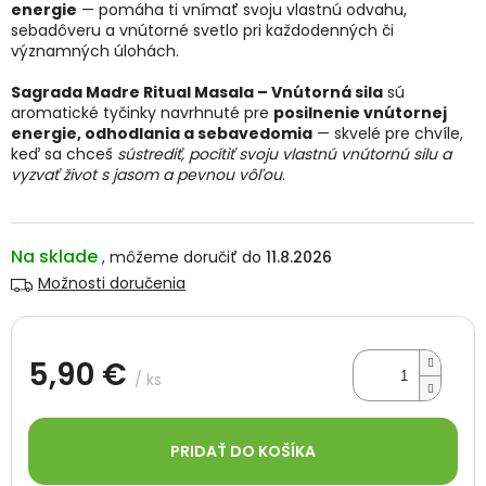
energie
— pomáha ti vnímať svoju vlastnú odvahu,
sebadôveru a vnútorné svetlo pri každodenných či
významných úlohách.
Sagrada Madre Ritual Masala – Vnútorná sila
sú
aromatické tyčinky navrhnuté pre
posilnenie vnútornej
energie, odhodlania a sebavedomia
— skvelé pre chvíle,
keď sa chceš
sústrediť, pocítiť svoju vlastnú vnútornú silu a
vyzvať život s jasom a pevnou vôľou
.
Na sklade
11.8.2026
Možnosti doručenia
5,90 €
/ ks
Jednotková
cena:
PRIDAŤ DO KOŠÍKA