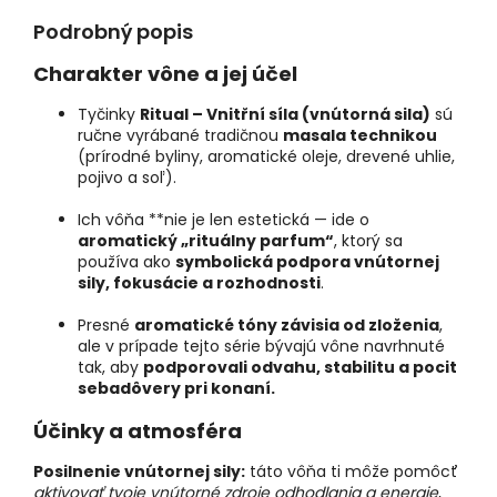
Podrobný popis
Charakter vône a jej účel
Tyčinky
Ritual – Vnitřní síla (vnútorná sila)
sú
ručne vyrábané tradičnou
masala technikou
(prírodné byliny, aromatické oleje, drevené uhlie,
pojivo a soľ).
Ich vôňa **nie je len estetická — ide o
aromatický „rituálny parfum“
, ktorý sa
používa ako
symbolická podpora vnútornej
sily, fokusácie a rozhodnosti
.
Presné
aromatické tóny závisia od zloženia
,
ale v prípade tejto série bývajú vône navrhnuté
tak, aby
podporovali odvahu, stabilitu a pocit
sebadôvery pri konaní.
Účinky a atmosféra
Posilnenie vnútornej sily:
táto vôňa ti môže pomôcť
aktivovať tvoje vnútorné zdroje odhodlania a energie
,