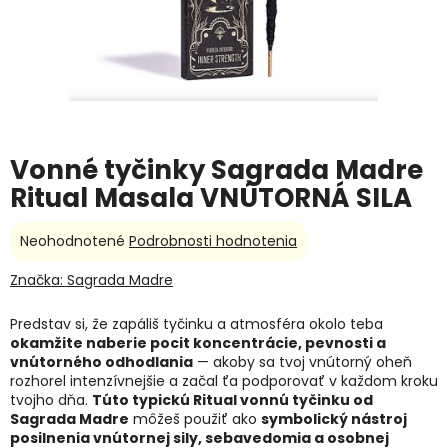
Vonné tyčinky Sagrada Madre
Ritual Masala VNÚTORNÁ SILA
Priemerné
Neohodnotené
Podrobnosti hodnotenia
hodnotenie
produktu
Značka:
Sagrada Madre
je
0,0
Predstav si, že zapáliš tyčinku a atmosféra okolo teba
z
okamžite naberie pocit koncentrácie, pevnosti a
5
vnútorného odhodlania
— akoby sa tvoj vnútorný oheň
hviezdičiek.
rozhorel intenzívnejšie a začal ťa podporovať v každom kroku
tvojho dňa.
Túto typickú Ritual vonnú tyčinku od
Sagrada Madre
môžeš použiť ako
symbolický nástroj
posilnenia vnútornej sily, sebavedomia a osobnej