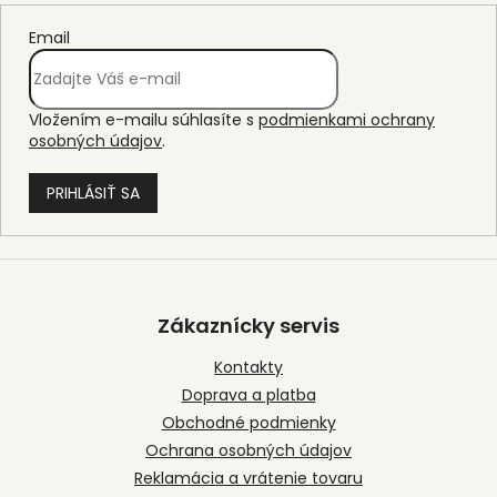
Email
Vložením e-mailu súhlasíte s
podmienkami ochrany
osobných údajov
.
PRIHLÁSIŤ SA
Z
á
p
Zákaznícky servis
ä
t
Kontakty
i
Doprava a platba
e
Obchodné podmienky
Ochrana osobných údajov
Reklamácia a vrátenie tovaru