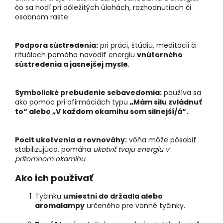
čo sa hodí pri dôležitých úlohách, rozhodnutiach či
osobnom raste.
Podpora sústredenia:
pri práci, štúdiu, meditácii či
rituáloch pomáha navodiť energiu
vnútorného
sústredenia a jasnejšej mysle
.
Symbolické prebudenie sebavedomia:
používa sa
ako pomoc pri afirmáciách typu
„Mám silu zvládnuť
to“ alebo „V každom okamihu som silnejší/á“.
Pocit ukotvenia a rovnováhy:
vôňa môže pôsobiť
stabilizujúco, pomáha
ukotviť tvoju energiu v
prítomnom okamihu
Ako ich používať
Tyčinku
umiestni do držadla alebo
aromalampy
určeného pre vonné tyčinky.