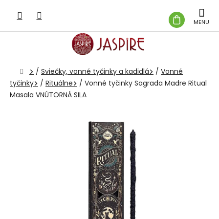
Prejsť
na
NÁKUP
obsah
KOŠÍK
Domov
/
Sviečky, vonné tyčinky a kadidlá
/
Vonné
tyčinky
/
Rituálne
/
Vonné tyčinky Sagrada Madre Ritual
Masala VNÚTORNÁ SILA