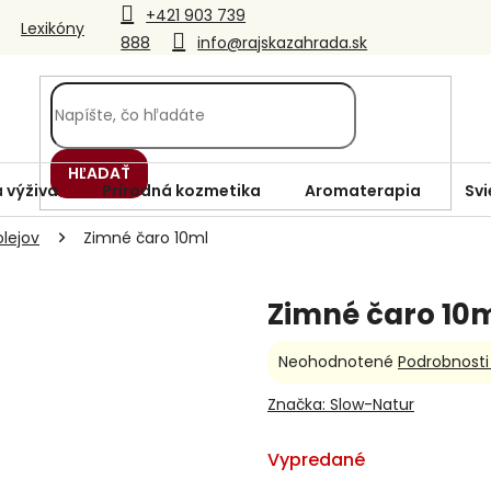
+421 903 739
Lexikóny
888
info@rajskazahrada.sk
HĽADAŤ
 výživa
Prírodná kozmetika
Aromaterapia
Svi
lejov
Zimné čaro 10ml
Zimné čaro 10
Priemerné
Neohodnotené
Podrobnosti
hodnotenie
produktu
Značka:
Slow-Natur
je
0,0
Vypredané
z
5