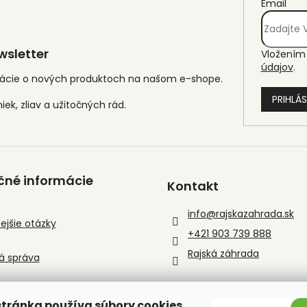
Email
sletter
Vložením 
údajov
.
mácie o nových produktoch na našom e-shope.
PRIHLÁS
čné informácie
Kontakt
info
@
rajskazahrada.sk
ejšie otázky
+421 903 739 888
Rajská záhrada
á správa
tránka používa súbory cookies.