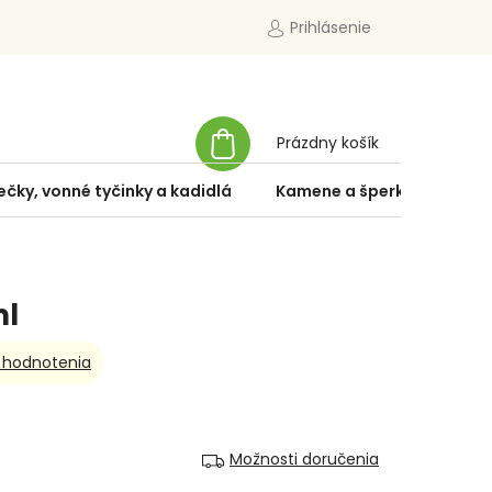
Prihlásenie
NÁKUPNÝ
Prázdny košík
KOŠÍK
ečky, vonné tyčinky a kadidlá
Kamene a šperky
Špe
ml
 hodnotenia
Možnosti doručenia