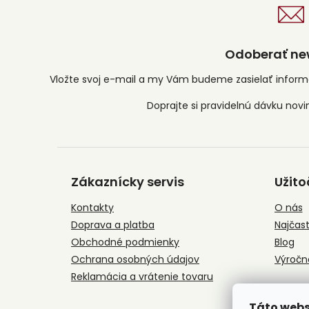
Odoberať new
Vložte svoj e-mail a my Vám budeme zasielať infor
Z
á
Zákaznícky servis
Užito
p
ä
Kontakty
O nás
t
Doprava a platba
Najčast
i
e
Obchodné podmienky
Blog
Ochrana osobných údajov
Výročn
Reklamácia a vrátenie tovaru
Táto webs