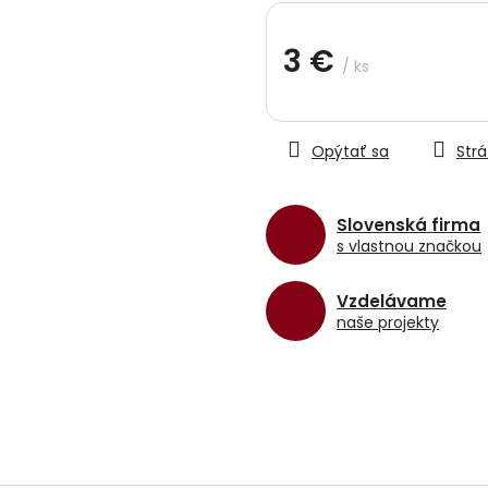
hviezdičiek.
3 €
/ ks
Jednotková
cena:
Opýtať sa
Strá
Slovenská firma
s vlastnou značkou
Vzdelávame
naše projekty