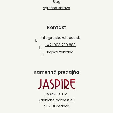
Blog
Výročná správa
Kontakt
info
@
rajskazahrada.sk
+421 903 739 888
Rajská záhrada
Kamenná predajňa
JASPIRE s. r. o.
Radničné námestie 1
902 01 Pezinok