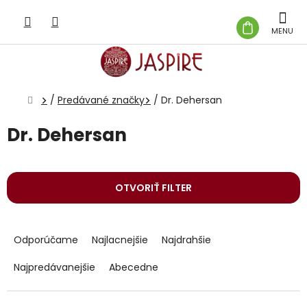
Prejsť
na
NÁKUP
obsah
KOŠÍK
Domov
/
Predávané značky
/
Dr. Dehersan
Dr. Dehersan
OTVORIŤ FILTER
R
a
Odporúčame
Najlacnejšie
Najdrahšie
d
e
Najpredávanejšie
Abecedne
n
i