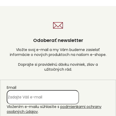
v
l
á
d
a
c
i
e
Odoberať newsletter
p
r
Vložte svoj e-mail a my Vám budeme zasielať
v
informácie o nových produktoch na našom e-shope.
k
y
v
ý
p
i
s
Email
u
Vložením e-mailu súhlasíte s
podmienkami ochrany
osobných údajov
.