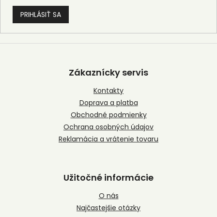
PRIHLÁSIŤ SA
Z
á
p
Zákaznícky servis
ä
t
Kontakty
i
Doprava a platba
e
Obchodné podmienky
Ochrana osobných údajov
Reklamácia a vrátenie tovaru
Užitočné informácie
O nás
Najčastejšie otázky