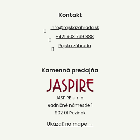
Kontakt
info
@
rajskazahrada.sk
+421 903 739 888
Rajská záhrada
Kamenná predajňa
JASPIRE s. r. o.
Radničné námestie 1
902 01 Pezinok
Ukázať na mape →