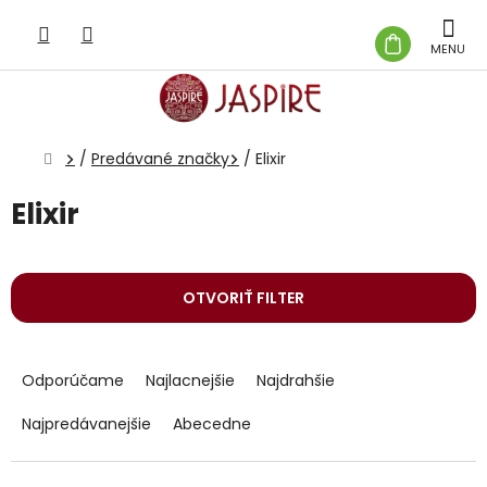
Prejsť
na
NÁKUP
obsah
KOŠÍK
Domov
/
Predávané značky
/
Elixir
Elixir
OTVORIŤ FILTER
R
a
Odporúčame
Najlacnejšie
Najdrahšie
d
e
Najpredávanejšie
Abecedne
n
i