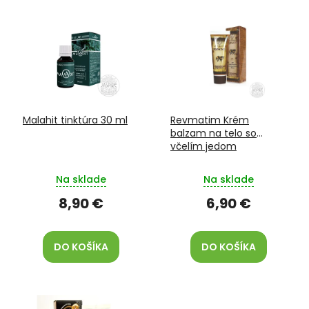
V
e
ý
p
p
r
i
o
s
d
p
u
r
k
o
t
Malahit tinktúra 30 ml
Revmatim Krém
d
o
balzam na telo so
u
v
včelím jedom
k
t
Na sklade
Na sklade
o
v
8,90 €
6,90 €
DO KOŠÍKA
DO KOŠÍKA