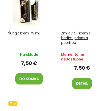
Šungit krém 75 ml
Zmijovít - krém s
hadím jedom a
paprikou
Na sklade
Momentálne
nedostupné
7,50 €
7,50 €
DO KOŠÍKA
DETAIL
Tip