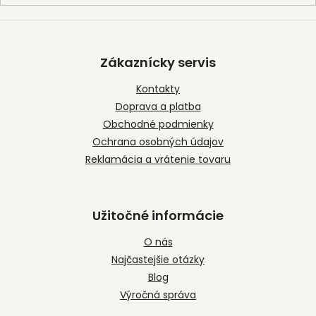
Z
á
p
Zákaznícky servis
ä
t
Kontakty
i
Doprava a platba
e
Obchodné podmienky
Ochrana osobných údajov
Reklamácia a vrátenie tovaru
Užitočné informácie
O nás
Najčastejšie otázky
Blog
Výročná správa