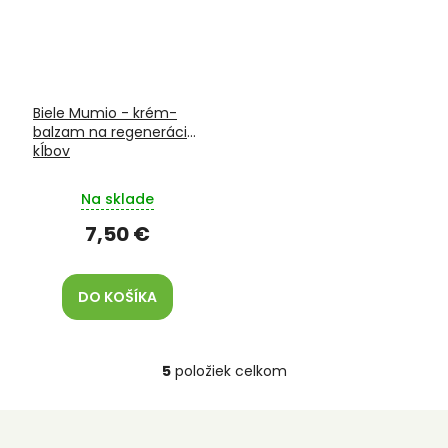
Biele Mumio - krém-
balzam na regeneráciu
kĺbov
Na sklade
7,50 €
DO KOŠÍKA
5
položiek celkom
O
v
l
á