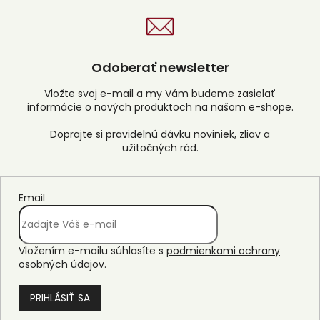
d
a
c
i
e
Odoberať newsletter
p
r
Vložte svoj e-mail a my Vám budeme zasielať
v
informácie o nových produktoch na našom e-shope.
k
y
v
ý
p
i
s
Email
u
Vložením e-mailu súhlasíte s
podmienkami ochrany
osobných údajov
.
PRIHLÁSIŤ SA