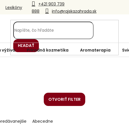
+421 903 739
Lexikóny
888
info@rajskazahrada.sk
HĽADAŤ
 výživa
Prírodná kozmetika
Aromaterapia
Svi
OTVORIŤ FILTER
predávanejšie
Abecedne