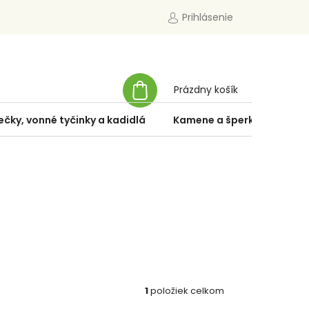
Prihlásenie
NÁKUPNÝ
Prázdny košík
KOŠÍK
ečky, vonné tyčinky a kadidlá
Kamene a šperky
Špe
1
položiek celkom