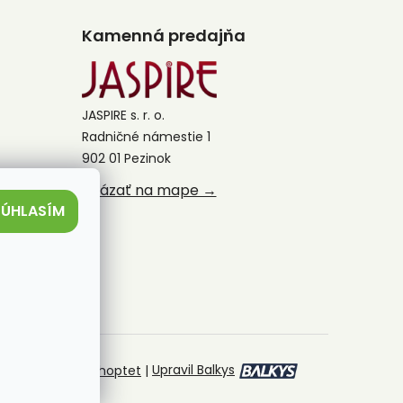
Kamenná predajňa
JASPIRE s. r. o.
Radničné námestie 1
902 01 Pezinok
Ukázať na mape →
SÚHLASÍM
Vytvoril Shoptet
|
Upravil Balkys