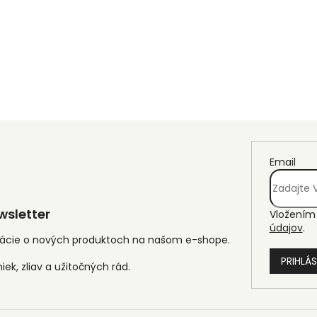
O
v
l
á
d
a
Email
c
i
e
p
sletter
Vložením 
r
údajov
.
v
mácie o nových produktoch na našom e-shope.
k
y
PRIHLÁS
v
ý
p
i