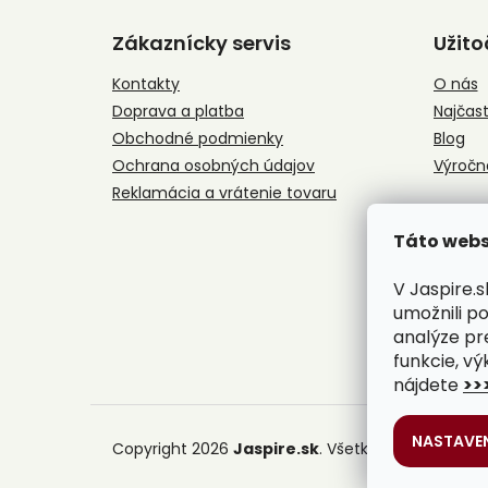
á
Zákaznícky servis
Užito
p
ä
Kontakty
O nás
t
Doprava a platba
Najčast
i
e
Obchodné podmienky
Blog
Ochrana osobných údajov
Výročn
Reklamácia a vrátenie tovaru
Táto webs
V Jaspire.
umožnili p
analýze pr
funkcie, vý
nájdete
>>
NASTAVEN
Copyright 2026
Jaspire.sk
. Všetky práva vyhrad