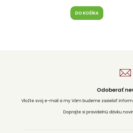
DO KOŠÍKA
Odoberať new
Vložte svoj e-mail a my Vám budeme zasielať infor
Z