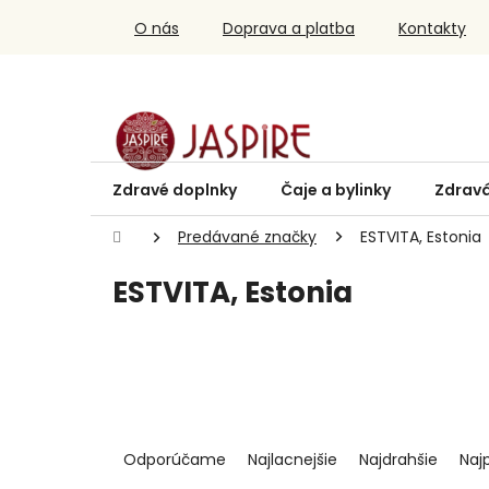
Prejsť
O nás
Doprava a platba
Kontakty
na
obsah
Zdravé doplnky
Čaje a bylinky
Zdravá
Domov
Predávané značky
ESTVITA, Estonia
ESTVITA, Estonia
R
a
Odporúčame
Najlacnejšie
Najdrahšie
Naj
d