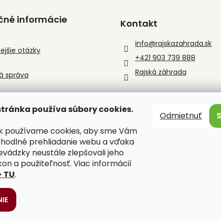
s
u
čné informácie
Kontakt
info
@
rajskazahrada.sk
ejšie otázky
+421 903 739 888
Rajská záhrada
á správa
tránka používa súbory cookies.
Odmietnuť
sk používame cookies, aby sme Vám
ohodlné prehliadanie webu a vďaka
evádzky neustále zlepšovali jeho
kon a použiteľnosť. Viac informácií
> TU
.
IE
ené.
Upraviť nastavenie cookies