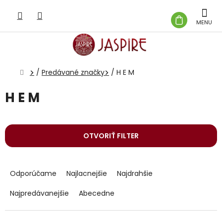
Prejsť
na
NÁKUP
obsah
KOŠÍK
Domov
/
Predávané značky
/
H E M
H E M
OTVORIŤ FILTER
R
a
Odporúčame
Najlacnejšie
Najdrahšie
d
e
Najpredávanejšie
Abecedne
n
i