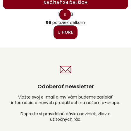
NAČÍTAŤ 24 ĎALŠÍCH
S
1
3
t
O
r
56
položiek celkom
v
á
l
n
HORE
á
k
o
d
v
a
a
c
n
i
i
e
e
p
r
v
Odoberať newsletter
k
y
v
Vložte svoj e-mail a my Vám budeme zasielať
ý
informácie o nových produktoch na našom e-shope.
p
i
s
u