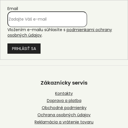
Email
Vložením e-mailu súhlasíte s
podmienkami ochrany
osobných údajov
.
PRIHLÁSIŤ SA
Z
á
p
Zákaznícky servis
ä
t
Kontakty
i
Doprava a platba
e
Obchodné podmienky
Ochrana osobných údajov
Reklamácia a vrátenie tovaru