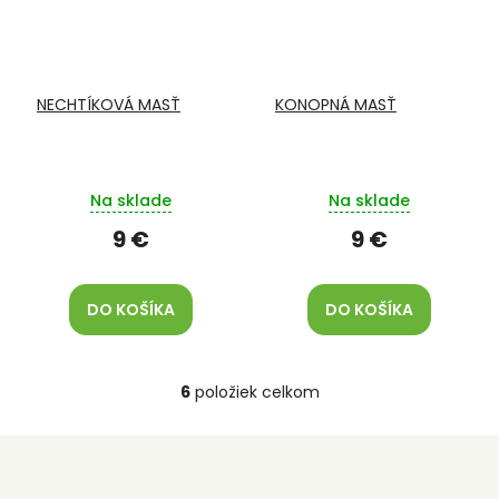
NECHTÍKOVÁ MASŤ
KONOPNÁ MASŤ
Na sklade
Na sklade
9 €
9 €
DO KOŠÍKA
DO KOŠÍKA
6
položiek celkom
O
v
l
á
d