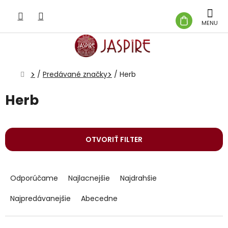
Prejsť
na
NÁKUP
obsah
KOŠÍK
Domov
/
Predávané značky
/
Herb
Herb
OTVORIŤ FILTER
R
a
Odporúčame
Najlacnejšie
Najdrahšie
d
e
Najpredávanejšie
Abecedne
n
i