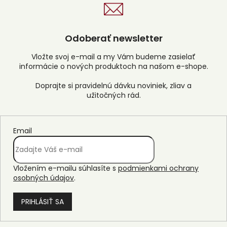
a
c
i
e
Odoberať newsletter
p
r
Vložte svoj e-mail a my Vám budeme zasielať
v
informácie o nových produktoch na našom e-shope.
k
y
v
ý
p
i
s
Email
u
Vložením e-mailu súhlasíte s
podmienkami ochrany
osobných údajov
.
PRIHLÁSIŤ SA