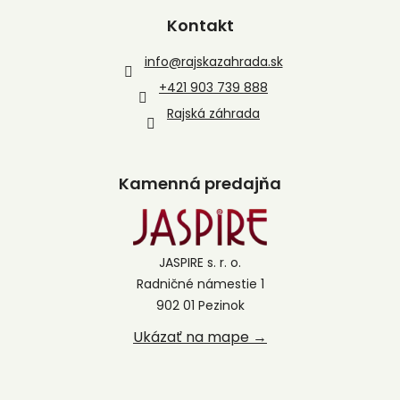
Kontakt
info
@
rajskazahrada.sk
+421 903 739 888
Rajská záhrada
Kamenná predajňa
JASPIRE s. r. o.
Radničné námestie 1
902 01 Pezinok
Ukázať na mape →