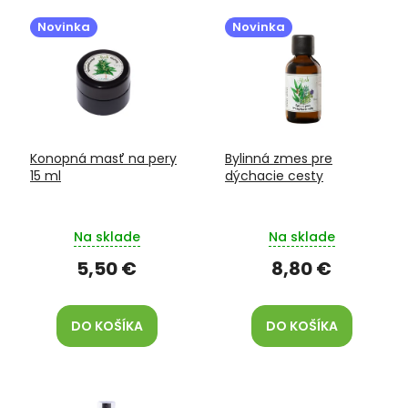
V
e
ý
p
Novinka
Novinka
p
r
i
o
s
d
p
u
r
k
o
t
Konopná masť na pery
Bylinná zmes pre
d
o
15 ml
dýchacie cesty
u
v
k
t
Na sklade
Na sklade
o
v
5,50 €
8,80 €
DO KOŠÍKA
DO KOŠÍKA