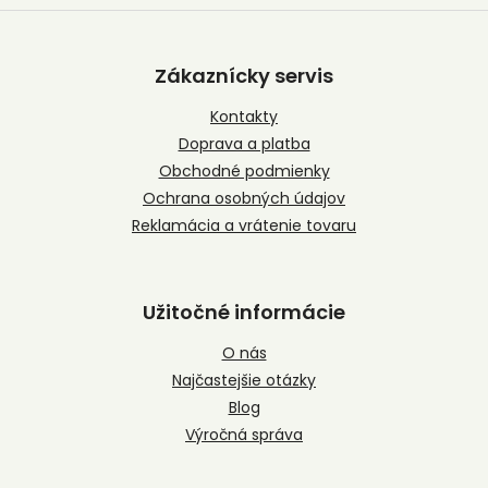
Z
á
p
Zákaznícky servis
ä
t
Kontakty
i
Doprava a platba
e
Obchodné podmienky
Ochrana osobných údajov
Reklamácia a vrátenie tovaru
Užitočné informácie
O nás
Najčastejšie otázky
Blog
Výročná správa