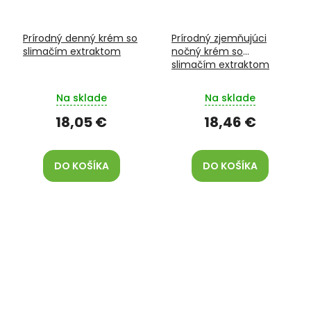
Prírodný denný krém so
Prírodný zjemňujúci
slimačím extraktom
nočný krém so
slimačím extraktom
Na sklade
Na sklade
18,05 €
18,46 €
DO KOŠÍKA
DO KOŠÍKA