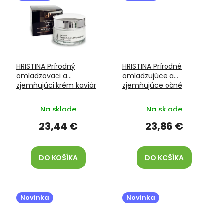
HRISTINA Prírodný
HRISTINA Prírodné
omladzovaci a
omladzujúce a
zjemňujúci krém kaviár
zjemňujúce očné
& slimák 24h 50 ml
olejové sérum kaviár &
slimák 24h 15 ml
Na sklade
Na sklade
23,44 €
23,86 €
DO KOŠÍKA
DO KOŠÍKA
Novinka
Novinka