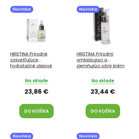
V
e
ý
p
Novinka
Novinka
p
r
i
o
s
d
p
u
r
k
o
t
HRISTINA Prírodné
HRISTINA Prírodný
d
o
zosvetľujúce
omladzujúci a
u
v
hydratačné olejové
zjemňujúci očný krém
k
očné serum 24h biely
kaviár & slimák 24h 30
t
kaviár & perla 15 ml
ml
Na sklade
Na sklade
o
v
23,86 €
23,44 €
DO KOŠÍKA
DO KOŠÍKA
Novinka
Novinka