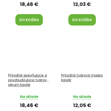
18,46 €
12,03 €
DO KOŠÍKA
DO KOŠÍKA
Prírodné spevňujúce a
Prírodná tvárová maska
povzbudzujúce tvárové
kaviár
sérum kaviár
Na sklade
Na sklade
18,46 €
12,05 €