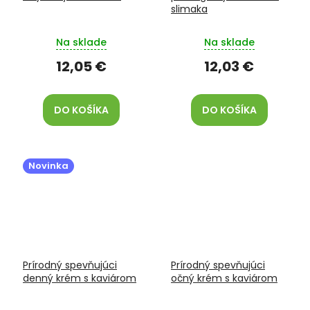
slimaka
Na sklade
Na sklade
12,05 €
12,03 €
DO KOŠÍKA
DO KOŠÍKA
Novinka
Prírodný spevňujúci
Prírodný spevňujúci
denný krém s kaviárom
očný krém s kaviárom