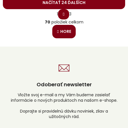
NAČÍTAŤ 24 ĎALŠÍCH
S
1
3
t
O
r
70
položiek celkom
v
á
l
n
HORE
á
k
o
d
v
a
a
c
n
i
i
e
e
p
r
v
Odoberať newsletter
k
y
v
Vložte svoj e-mail a my Vám budeme zasielať
ý
informácie o nových produktoch na našom e-shope.
p
i
s
u