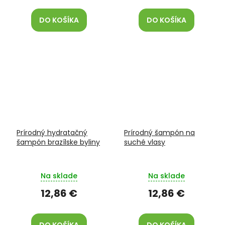
DO KOŠÍKA
DO KOŠÍKA
Prírodný hydratačný
Prírodný šampón na
šampón brazílske byliny
suché vlasy
Na sklade
Na sklade
12,86 €
12,86 €