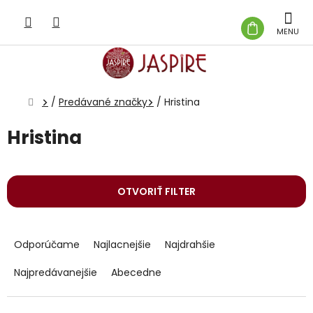
Prejsť
na
NÁKUP
obsah
KOŠÍK
Domov
/
Predávané značky
/
Hristina
Hristina
OTVORIŤ FILTER
R
a
Odporúčame
Najlacnejšie
Najdrahšie
d
e
Najpredávanejšie
Abecedne
n
i