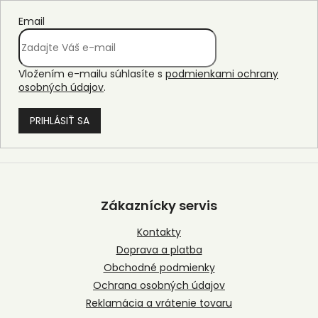
Email
Vložením e-mailu súhlasíte s
podmienkami ochrany
osobných údajov
.
PRIHLÁSIŤ SA
Z
á
p
Zákaznícky servis
ä
t
Kontakty
i
Doprava a platba
e
Obchodné podmienky
Ochrana osobných údajov
Reklamácia a vrátenie tovaru