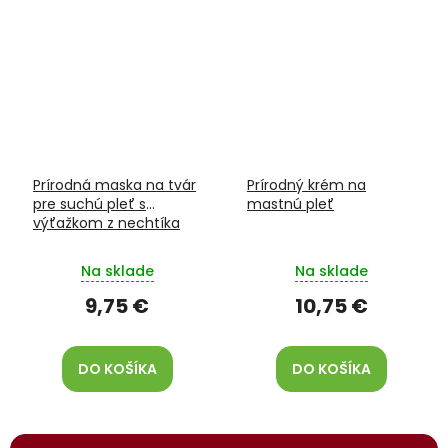
Prírodná maska na tvár
Prírodný krém na
pre suchú pleť s
mastnú pleť
výťažkom z nechtíka
lekárskeho
Na sklade
Na sklade
9,75 €
10,75 €
DO KOŠÍKA
DO KOŠÍKA