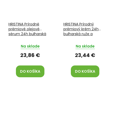
HRISTINA Prírodné
HRISTINA Prírodný
prémiové olejové
prémiový krém 24h
sérum 24h bulharská
bulharská ruže a
ruže a hodváb 15 ml
hodváb
Na sklade
Na sklade
23,86 €
23,44 €
DO KOŠÍKA
DO KOŠÍKA