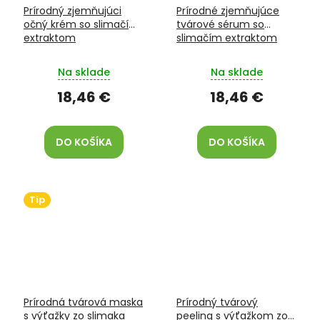
Prírodný zjemňujúci
Prírodné zjemňujúce
očný krém so slimačím
tvárové sérum so
extraktom
slimačím extraktom
Na sklade
Na sklade
18,46 €
18,46 €
DO KOŠÍKA
DO KOŠÍKA
Tip
Prírodná tvárová maska
Prírodný tvárový
s výťažky zo slimaka
peeling s výťažkom zo