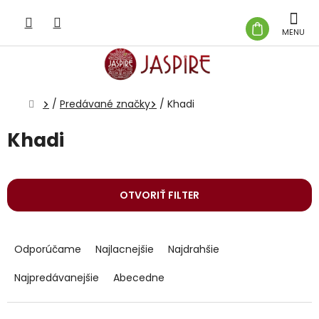
Prejsť
na
NÁKUP
obsah
KOŠÍK
Domov
/
Predávané značky
/
Khadi
Khadi
OTVORIŤ FILTER
R
a
Odporúčame
Najlacnejšie
Najdrahšie
d
e
Najpredávanejšie
Abecedne
n
i