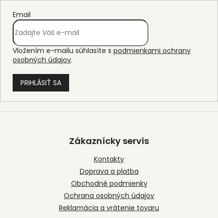
Email
Vložením e-mailu súhlasíte s
podmienkami ochrany
osobných údajov
.
PRIHLÁSIŤ SA
Z
á
p
Zákaznícky servis
ä
t
Kontakty
i
Doprava a platba
e
Obchodné podmienky
Ochrana osobných údajov
Reklamácia a vrátenie tovaru