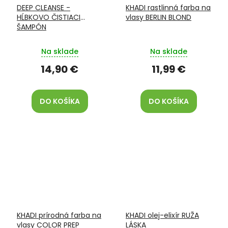
DEEP CLEANSE -
KHADI rastlinná farba na
HĹBKOVO ČISTIACI
vlasy BERLIN BLOND
ŠAMPÓN
Na sklade
Na sklade
14,90 €
11,99 €
DO KOŠÍKA
DO KOŠÍKA
KHADI prírodná farba na
KHADI olej-elixír RUŽA
vlasy COLOR PREP
LÁSKA