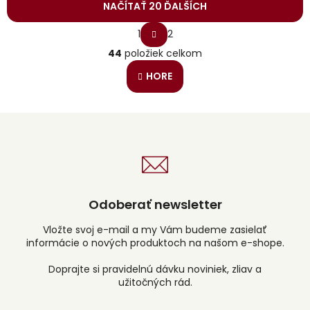
NAČÍTAŤ 20 ĎALŠÍCH
S
1
2
t
O
r
44
položiek celkom
v
á
l
n
HORE
á
k
o
d
v
a
a
c
n
i
i
e
e
p
r
v
Odoberať newsletter
k
y
v
Vložte svoj e-mail a my Vám budeme zasielať
ý
informácie o nových produktoch na našom e-shope.
p
i
s
u