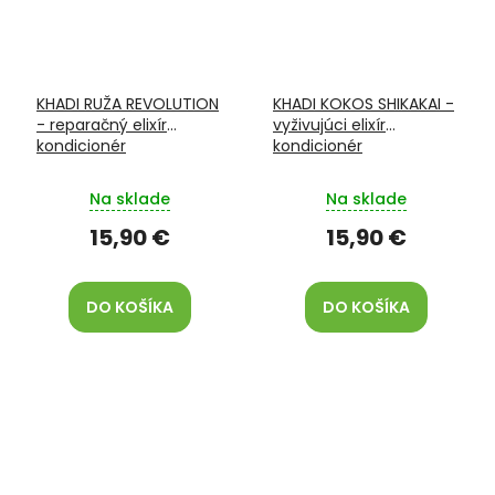
KHADI RUŽA REVOLUTION
KHADI KOKOS SHIKAKAI -
- reparačný elixír
vyživujúci elixír
kondicionér
kondicionér
Na sklade
Na sklade
15,90 €
15,90 €
DO KOŠÍKA
DO KOŠÍKA