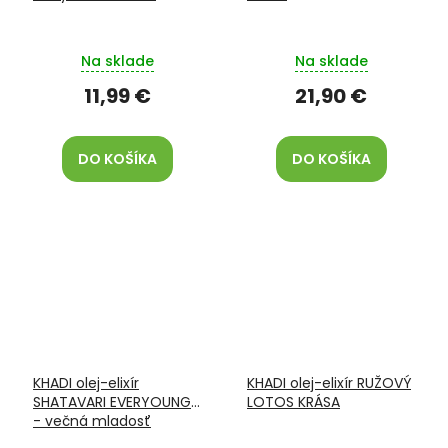
Na sklade
Na sklade
11,99 €
21,90 €
DO KOŠÍKA
DO KOŠÍKA
KHADI olej-elixír
KHADI olej-elixír RUŽOVÝ
SHATAVARI EVERYOUNG
LOTOS KRÁSA
- večná mladosť