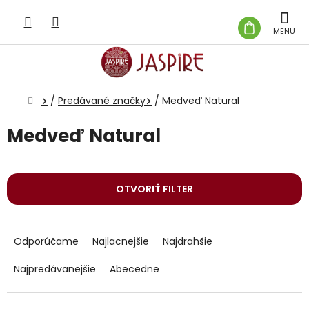
Prejsť
na
NÁKUP
obsah
KOŠÍK
Domov
/
Predávané značky
/
Medveď Natural
Medveď Natural
OTVORIŤ FILTER
R
a
Odporúčame
Najlacnejšie
Najdrahšie
d
e
Najpredávanejšie
Abecedne
n
i