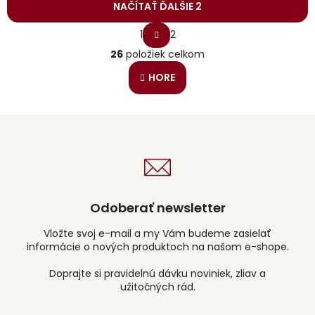
NAČÍTAŤ ĎALŠIE 2
S
1
2
t
O
r
26
položiek celkom
v
á
l
n
HORE
á
k
o
d
v
a
a
c
n
i
i
e
e
p
r
v
Odoberať newsletter
k
y
v
Vložte svoj e-mail a my Vám budeme zasielať
ý
informácie o nových produktoch na našom e-shope.
p
i
s
u