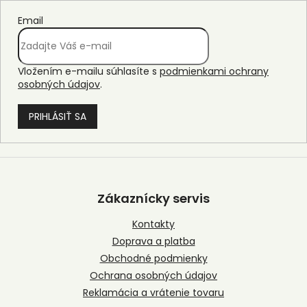
Email
Vložením e-mailu súhlasíte s
podmienkami ochrany
osobných údajov
.
PRIHLÁSIŤ SA
Z
á
p
Zákaznícky servis
ä
t
Kontakty
i
Doprava a platba
e
Obchodné podmienky
Ochrana osobných údajov
Reklamácia a vrátenie tovaru