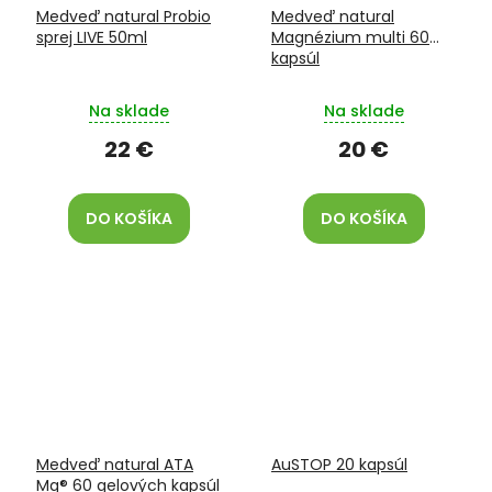
Medveď natural Probio
Medveď natural
sprej LIVE 50ml
Magnézium multi 60
kapsúl
Na sklade
Na sklade
22 €
20 €
DO KOŠÍKA
DO KOŠÍKA
Medveď natural ATA
AuSTOP 20 kapsúl
Mg® 60 gelových kapsúl