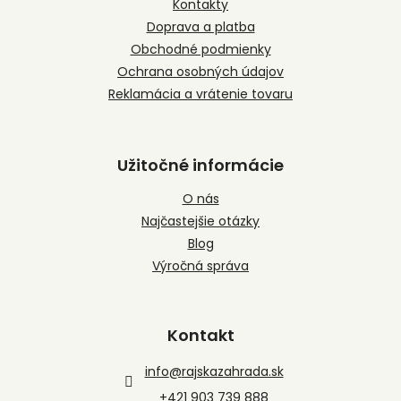
t
Kontakty
i
Doprava a platba
e
Obchodné podmienky
Ochrana osobných údajov
Reklamácia a vrátenie tovaru
Užitočné informácie
O nás
Najčastejšie otázky
Blog
Výročná správa
Kontakt
info
@
rajskazahrada.sk
+421 903 739 888