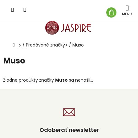
Prejsť
na
NÁKUP
obsah
KOŠÍK
Domov
/
Predávané značky
/
Muso
Muso
Žiadne produkty značky
Muso
sa nenašli...
Odoberať newsletter