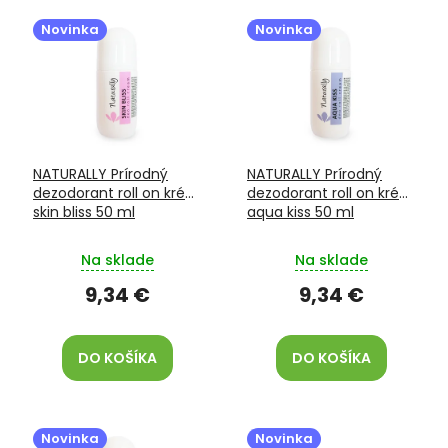
V
e
ý
p
Novinka
Novinka
p
r
i
o
s
d
p
u
r
k
o
t
NATURALLY Prírodný
NATURALLY Prírodný
d
o
dezodorant roll on krém
dezodorant roll on krém
u
v
skin bliss 50 ml
aqua kiss 50 ml
k
t
Na sklade
Na sklade
o
v
9,34 €
9,34 €
DO KOŠÍKA
DO KOŠÍKA
Novinka
Novinka