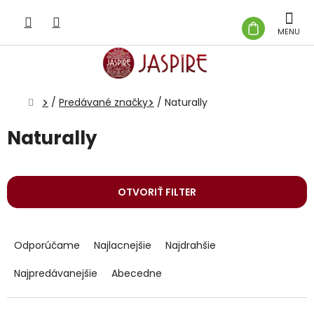
Prejsť
na
NÁKUP
obsah
KOŠÍK
Domov
/
Predávané značky
/
Naturally
Naturally
OTVORIŤ FILTER
R
a
Odporúčame
Najlacnejšie
Najdrahšie
d
e
Najpredávanejšie
Abecedne
n
i