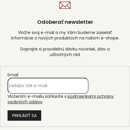
a
c
i
e
Odoberať newsletter
p
r
Vložte svoj e-mail a my Vám budeme zasielať
v
informácie o nových produktoch na našom e-shope.
k
y
v
ý
p
i
s
Email
u
Vložením e-mailu súhlasíte s
podmienkami ochrany
osobných údajov
.
PRIHLÁSIŤ SA