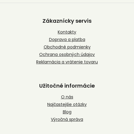
Z
á
p
Zákaznícky servis
ä
t
Kontakty
i
Doprava a platba
e
Obchodné podmienky
Ochrana osobných údajov
Reklamácia a vrátenie tovaru
Užitočné informácie
O nás
Najčastejšie otázky
Blog
Výročná správa