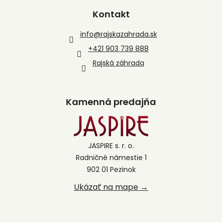
Kontakt
info
@
rajskazahrada.sk
+421 903 739 888
Rajská záhrada
Kamenná predajňa
JASPIRE s. r. o.
Radničné námestie 1
902 01 Pezinok
Ukázať na mape →