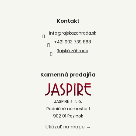
Kontakt
info
@
rajskazahrada.sk
+421 903 739 888
Rajská záhrada
Kamenná predajňa
JASPIRE s. r. o.
Radničné námestie 1
902 01 Pezinok
Ukázať na mape →