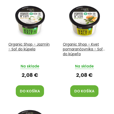
V
e
ý
p
p
r
i
o
s
d
p
u
r
k
o
t
Organic Shop - Jazmín
Organic Shop - Kvet
d
o
- Soľ do kúpela
pomarančovníka - Soľ
u
v
do kúpeľa
k
t
Na sklade
Na sklade
o
v
2,08 €
2,08 €
DO KOŠÍKA
DO KOŠÍKA