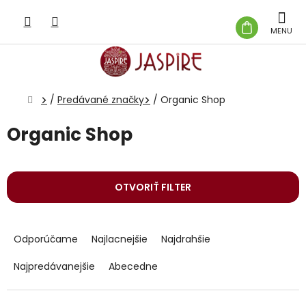
Prejsť
na
NÁKUP
obsah
KOŠÍK
Domov
/
Predávané značky
/
Organic Shop
Organic Shop
OTVORIŤ FILTER
R
a
Odporúčame
Najlacnejšie
Najdrahšie
d
e
Najpredávanejšie
Abecedne
n
i