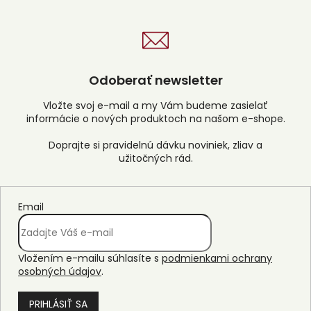
á
d
a
c
i
e
Odoberať newsletter
p
r
Vložte svoj e-mail a my Vám budeme zasielať
v
informácie o nových produktoch na našom e-shope.
k
y
v
ý
p
i
s
Email
u
Vložením e-mailu súhlasíte s
podmienkami ochrany
osobných údajov
.
PRIHLÁSIŤ SA