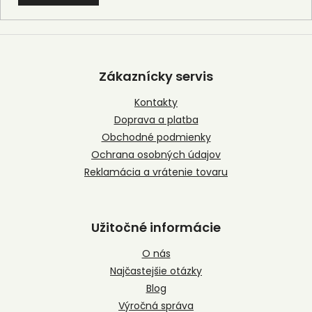
Z
á
p
Zákaznícky servis
ä
t
Kontakty
i
Doprava a platba
e
Obchodné podmienky
Ochrana osobných údajov
Reklamácia a vrátenie tovaru
Užitočné informácie
O nás
Najčastejšie otázky
Blog
Výročná správa