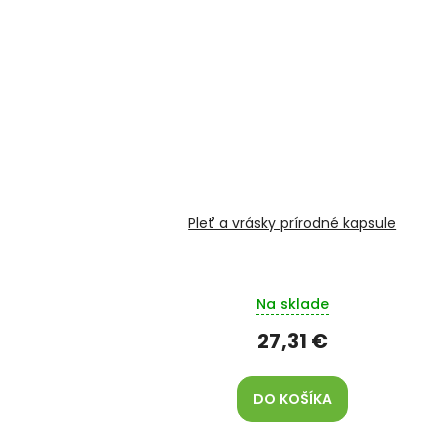
Pleť a vrásky prírodné kapsule
Na sklade
27,31 €
DO KOŠÍKA