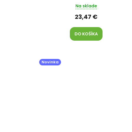
Na sklade
23,47 €
DO KOŠÍKA
Novinka