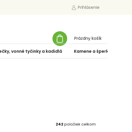
Prihlásenie
NÁKUPNÝ
Prázdny košík
KOŠÍK
ečky, vonné tyčinky a kadidlá
Kamene a šperky
Špe
242
položiek celkom