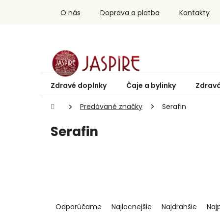
Prejsť
O nás
Doprava a platba
Kontakty
na
obsah
Zdravé doplnky
Čaje a bylinky
Zdravá
Domov
Predávané značky
Serafin
Serafin
R
a
Odporúčame
Najlacnejšie
Najdrahšie
Naj
d