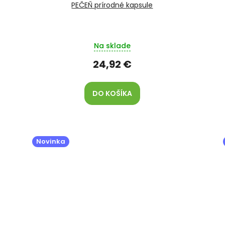
PEČEŇ prírodné kapsule
Na sklade
24,92 €
DO KOŠÍKA
Novinka