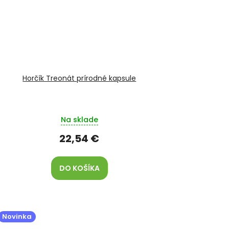
Horčík Treonát prírodné kapsule
Na sklade
22,54 €
DO KOŠÍKA
Novinka