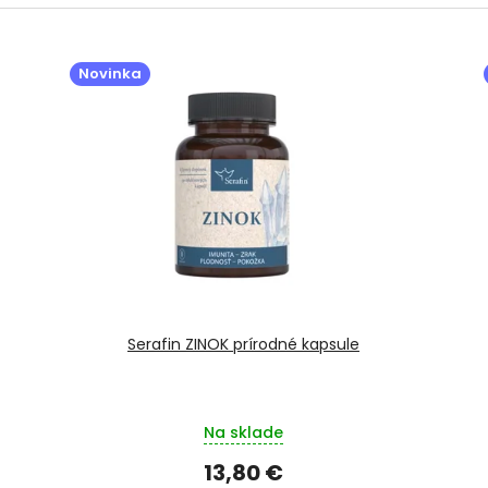
Novinka
Serafin ZINOK prírodné kapsule
Na sklade
13,80 €