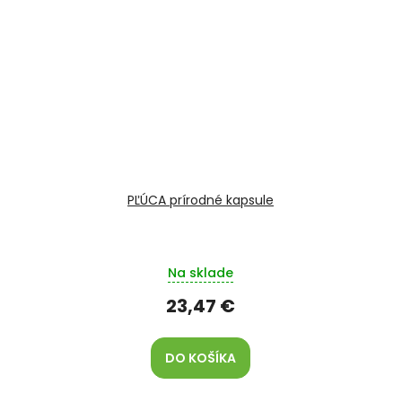
PĽÚCA prírodné kapsule
Na sklade
23,47 €
DO KOŠÍKA