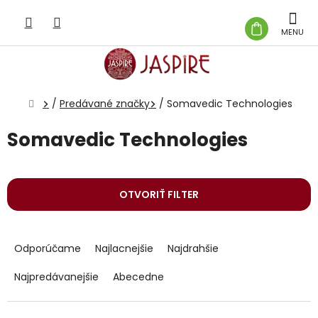
Prejsť
na
NÁKUP
obsah
KOŠÍK
Domov
/
Predávané značky
/
Somavedic Technologies
Somavedic Technologies
OTVORIŤ FILTER
R
a
Odporúčame
Najlacnejšie
Najdrahšie
d
e
Najpredávanejšie
Abecedne
n
i