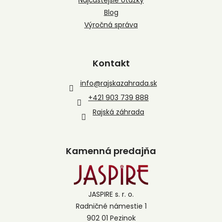
Blog
Výročná správa
Kontakt
info
@
rajskazahrada.sk
+421 903 739 888
Rajská záhrada
Kamenná predajňa
JASPIRE s. r. o.
Radničné námestie 1
902 01 Pezinok