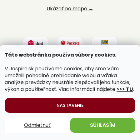
Ukázať na mape →
Táto webstránka používa súbory cookies.
V Jaspire.sk používame cookies, aby sme Vám
umožnili pohodlné prehliadanie webu a vďaka
analýze prevádzky neustále zlepšovali jeho funkcie,
výkon a použiteľnosť. Viac informácií nájdete
>>> TU
.
Vytvoril Shoptet
|
Upravil Balkys
NASTAVENIE
Copyright 2026
Jaspire.sk
. Všetky práva vyhradené.
Odmietnuť
SÚHLASÍM
Upraviť nastavenie cookies