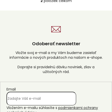
2
položiek celkom
O
v
l
á
d
a
c
i
e
Odoberať newsletter
p
r
Vložte svoj e-mail a my Vám budeme zasielať
v
informácie o nových produktoch na našom e-shope.
k
y
v
ý
p
i
s
Email
u
Vložením e-mailu súhlasíte s
podmienkami ochrany