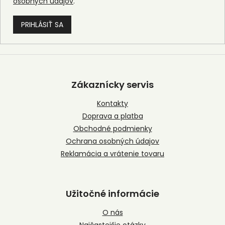
osobných údajov
.
PRIHLÁSIŤ SA
Z
á
p
Zákaznícky servis
ä
t
Kontakty
i
Doprava a platba
e
Obchodné podmienky
Ochrana osobných údajov
Reklamácia a vrátenie tovaru
Užitočné informácie
O nás
Najčastejšie otázky