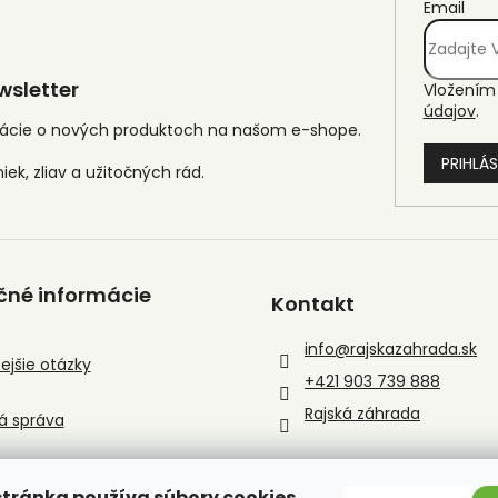
Email
sletter
Vložením 
údajov
.
mácie o nových produktoch na našom e-shope.
PRIHLÁS
čné informácie
Kontakt
info
@
rajskazahrada.sk
ejšie otázky
+421 903 739 888
Rajská záhrada
á správa
tránka používa súbory cookies.