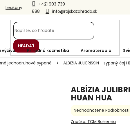
+421 903 739
Lexikóny
888
info@rajskazahrada.sk
HĽADAŤ
 výživa
Prírodná kozmetika
Aromaterapia
Svi
inné jednodruhové sypané
ALBÍZIA JULIBRISSIN - sypaný čaj 
ALBÍZIA JULIBR
HUAN HUA
Priemerné
Neohodnotené
Podrobnosti
hodnotenie
produktu
Značka:
TCM Bohemia
je