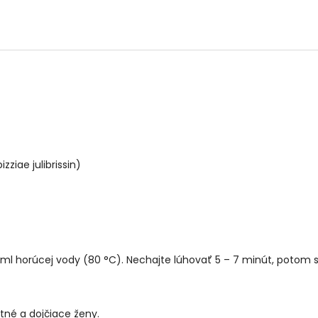
zziae julibrissin)
 ml horúcej vody (80 °C). Nechajte lúhovať 5 – 7 minút, potom s
tné a dojčiace ženy.