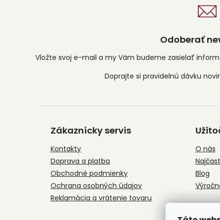
Odoberať new
Vložte svoj e-mail a my Vám budeme zasielať infor
Z
á
Zákaznícky servis
Užito
p
ä
Kontakty
O nás
t
Doprava a platba
Najčast
i
e
Obchodné podmienky
Blog
Ochrana osobných údajov
Výročn
Reklamácia a vrátenie tovaru
Táto webs