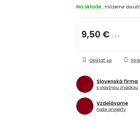
0,0
Na sklade
z
5
hviezdičiek.
9,50 €
/ ks
Jednotková
cena:
Opýtať sa
Strá
Slovenská firma
s vlastnou značkou
Vzdelávame
naše projekty