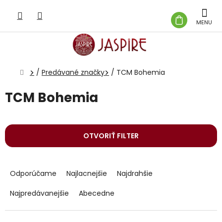
Prejsť
na
NÁKUP
obsah
KOŠÍK
Domov
/
Predávané značky
/
TCM Bohemia
TCM Bohemia
OTVORIŤ FILTER
R
a
Odporúčame
Najlacnejšie
Najdrahšie
d
e
Najpredávanejšie
Abecedne
n
i