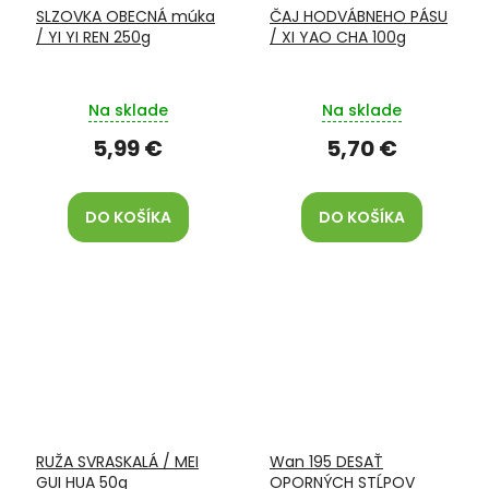
SLZOVKA OBECNÁ múka
ČAJ HODVÁBNEHO PÁSU
/ YI YI REN 250g
/ XI YAO CHA 100g
Na sklade
Na sklade
5,99 €
5,70 €
DO KOŠÍKA
DO KOŠÍKA
RUŽA SVRASKALÁ / MEI
Wan 195 DESAŤ
GUI HUA 50g
OPORNÝCH STĹPOV