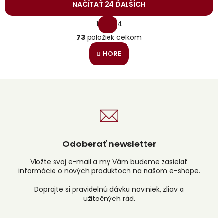
NAČÍTAŤ 24 ĎALŠÍCH
S
1
4
t
O
r
73
položiek celkom
v
á
l
n
HORE
á
k
o
d
v
a
a
c
n
i
i
e
e
p
r
v
Odoberať newsletter
k
y
v
Vložte svoj e-mail a my Vám budeme zasielať
ý
informácie o nových produktoch na našom e-shope.
p
i
s
u