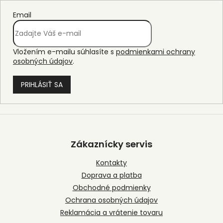
Email
Vložením e-mailu súhlasíte s
podmienkami ochrany
osobných údajov
.
PRIHLÁSIŤ SA
Z
á
p
Zákaznícky servis
ä
t
Kontakty
i
Doprava a platba
e
Obchodné podmienky
Ochrana osobných údajov
Reklamácia a vrátenie tovaru