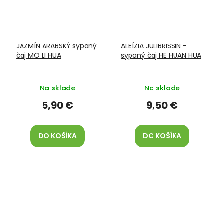
JAZMÍN ARABSKÝ sypaný
ALBÍZIA JULIBRISSIN -
čaj MO LI HUA
sypaný čaj HE HUAN HUA
Na sklade
Na sklade
5,90 €
9,50 €
DO KOŠÍKA
DO KOŠÍKA