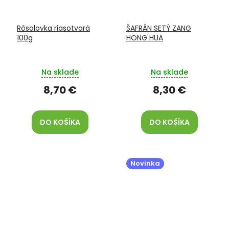
Rôsolovka riasotvará
ŠAFRÁN SETÝ ZANG
100g
HONG HUA
Na sklade
Na sklade
8,70 €
8,30 €
DO KOŠÍKA
DO KOŠÍKA
Novinka