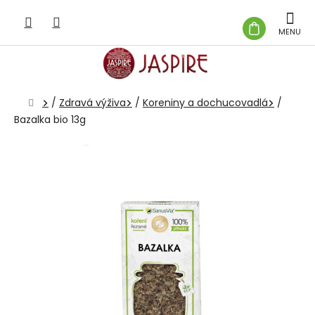
Prejsť
na
NÁKUP
obsah
KOŠÍK
Domov
/
Zdravá výživa
/
Koreniny a dochucovadlá
/
Bazalka bio 13g