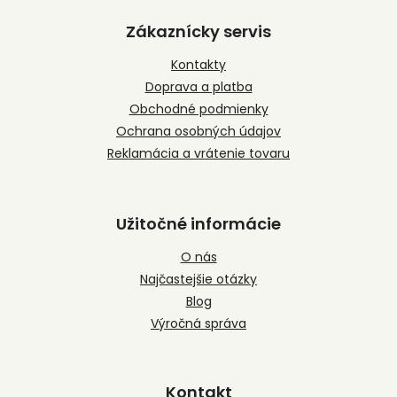
á
p
Zákaznícky servis
ä
t
Kontakty
i
Doprava a platba
e
Obchodné podmienky
Ochrana osobných údajov
Reklamácia a vrátenie tovaru
Užitočné informácie
O nás
Najčastejšie otázky
Blog
Výročná správa
Kontakt