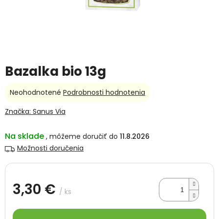
Bazalka bio 13g
Priemerné
Neohodnotené
Podrobnosti hodnotenia
hodnotenie
produktu
Značka:
Sanus Via
je
0,0
Na sklade
11.8.2026
z
5
Možnosti doručenia
hviezdičiek.
3,30 €
/ ks
Jednotková
cena: