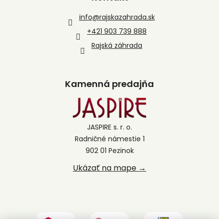
info
@
rajskazahrada.sk
+421 903 739 888
Rajská záhrada
Kamenná predajňa
JASPIRE s. r. o.
Radničné námestie 1
902 01 Pezinok
Ukázať na mape →