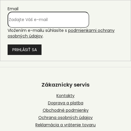
Email
Vložením e-mailu súhlasíte s
podmienkami ochrany
osobných údajov
.
PRIHLÁSIŤ SA
Z
á
p
Zákaznícky servis
ä
t
Kontakty
i
Doprava a platba
e
Obchodné podmienky
Ochrana osobných údajov
Reklamácia a vrátenie tovaru