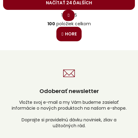
NAČÍTAŤ 24 ĎALŠÍCH
S
1
5
t
O
r
100
položiek celkom
v
á
l
n
HORE
á
k
o
d
v
a
a
c
n
i
i
e
e
p
r
v
Odoberať newsletter
k
y
v
Vložte svoj e-mail a my Vám budeme zasielať
ý
informácie o nových produktoch na našom e-shope.
p
i
s
u