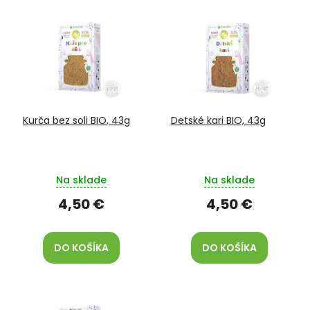
V
e
ý
p
p
r
i
o
s
d
p
u
r
k
o
t
Kurča bez soli BIO, 43g
Detské kari BIO, 43g
d
o
u
v
k
t
Na sklade
Na sklade
o
v
4,50 €
4,50 €
DO KOŠÍKA
DO KOŠÍKA