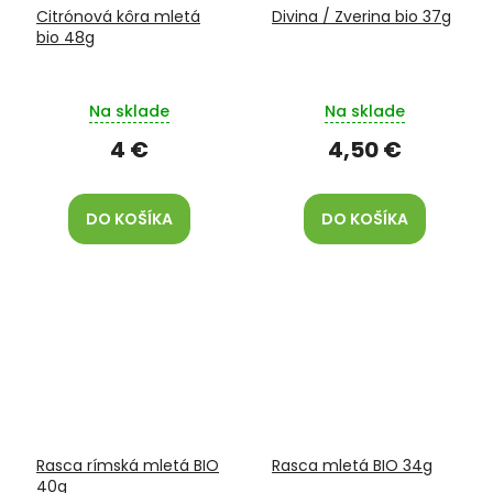
Citrónová kôra mletá
Divina / Zverina bio 37g
bio 48g
Na sklade
Na sklade
4 €
4,50 €
DO KOŠÍKA
DO KOŠÍKA
Rasca rímská mletá BIO
Rasca mletá BIO 34g
40g