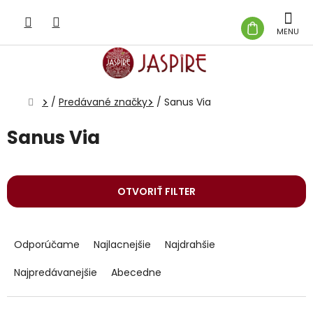
Prejsť
na
NÁKUP
obsah
KOŠÍK
Domov
/
Predávané značky
/
Sanus Via
Sanus Via
OTVORIŤ FILTER
R
a
Odporúčame
Najlacnejšie
Najdrahšie
d
e
Najpredávanejšie
Abecedne
n
i