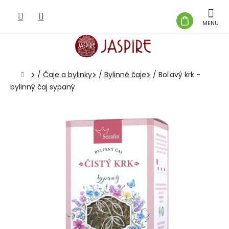
Prejsť
na
NÁKUP
obsah
KOŠÍK
Domov
/
Čaje a bylinky
/
Bylinné čaje
/
Boľavý krk -
bylinný čaj sypaný