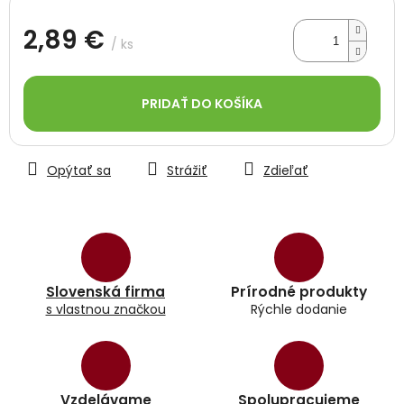
2,89 €
/ ks
Jednotková
cena:
PRIDAŤ DO KOŠÍKA
Opýtať sa
Strážiť
Zdieľať
Slovenská firma
Prírodné produkty
s vlastnou značkou
Rýchle dodanie
Vzdelávame
Spolupracujeme