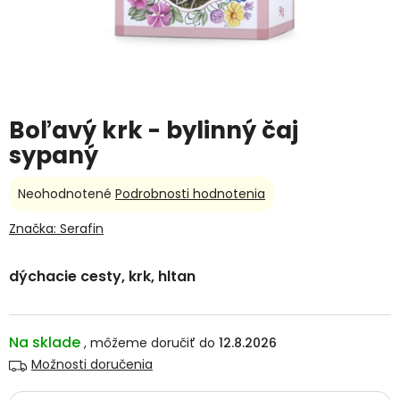
Boľavý krk - bylinný čaj
sypaný
Priemerné
Neohodnotené
Podrobnosti hodnotenia
hodnotenie
produktu
Značka:
Serafin
je
0,0
dýchacie cesty, krk, hltan
z
5
hviezdičiek.
Na sklade
12.8.2026
Možnosti doručenia