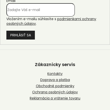
Email
Vložením e-mailu súhlasíte s
podmienkami ochrany
osobných údajov
.
PRIHLÁSIŤ SA
Z
á
p
Zákaznícky servis
ä
t
Kontakty
i
Doprava a platba
e
Obchodné podmienky
Ochrana osobných údajov
Reklamácia a vrátenie tovaru