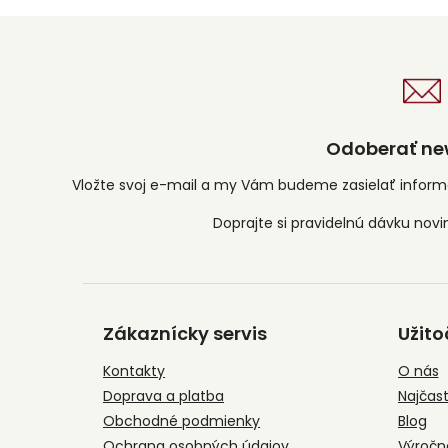
Odoberať new
Vložte svoj e-mail a my Vám budeme zasielať infor
Z
á
Zákaznícky servis
Užito
p
ä
Kontakty
O nás
t
Doprava a platba
Najčast
i
e
Obchodné podmienky
Blog
Ochrana osobných údajov
Výročn