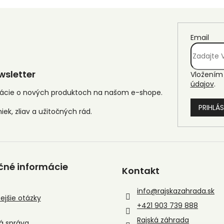
Email
sletter
Vložením 
údajov
.
mácie o nových produktoch na našom e-shope.
PRIHLÁS
čné informácie
Kontakt
info
@
rajskazahrada.sk
ejšie otázky
+421 903 739 888
Rajská záhrada
á správa