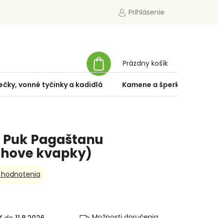
Prihlásenie
NÁKUPNÝ
Prázdny košík
KOŠÍK
ečky, vonné tyčinky a kadidlá
Kamene a šperky
Špe
- Puk Pagaštanu
chove kvapky)
 hodnotenia
Možnosti doručenia