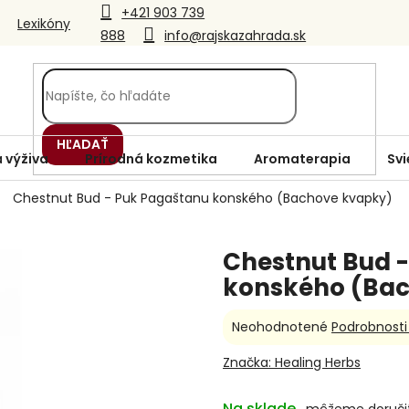
+421 903 739
Lexikóny
888
info@rajskazahrada.sk
HĽADAŤ
 výživa
Prírodná kozmetika
Aromaterapia
Svi
Chestnut Bud - Puk Pagaštanu konského (Bachove kvapky)
Chestnut Bud 
konského (Ba
Priemerné
Neohodnotené
Podrobnosti
hodnotenie
produktu
Značka:
Healing Herbs
je
0,0
Na sklade