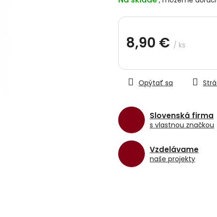
z
5
hviezdičiek.
8,90 €
/ ks
Jednotková
cena:
Opýtať sa
Strá
Slovenská firma
s vlastnou značkou
Vzdelávame
naše projekty