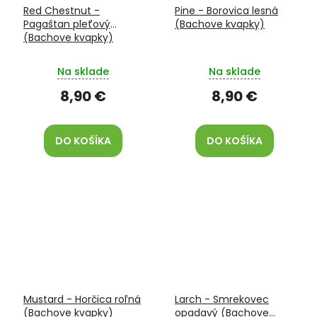
Red Chestnut -
Pine - Borovica lesná
Pagaštan pleťový
(Bachove kvapky)
(Bachove kvapky)
Na sklade
Na sklade
8,90 €
8,90 €
DO KOŠÍKA
DO KOŠÍKA
Mustard - Horčica roľná
Larch - Smrekovec
(Bachove kvapky)
opadavý (Bachove