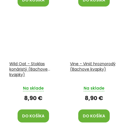
DO KOŠÍKA
DO KOŠÍKA
Wild Oat - Stoklas
Vine - Vinič hroznorodý
konáristý (Bachove
(Bachove kvapky)
kvapky)
Na sklade
Na sklade
8,90 €
8,90 €
DO KOŠÍKA
DO KOŠÍKA