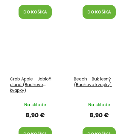
DO KOŠÍKA
DO KOŠÍKA
Crab Apple - Jabloň
Beech - Buk lesný
planá (Bachove
(Bachove kvapky)
kvapky)
Na sklade
Na sklade
8,90 €
8,90 €