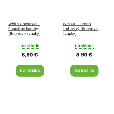
White Chestnut -
Walnut - Orech
Pagaštan konský
kráľovský (Bachove
(Bachove kvapky)
kvapky)
Na sklade
Na sklade
8,90 €
8,90 €
DO KOŠÍKA
DO KOŠÍKA