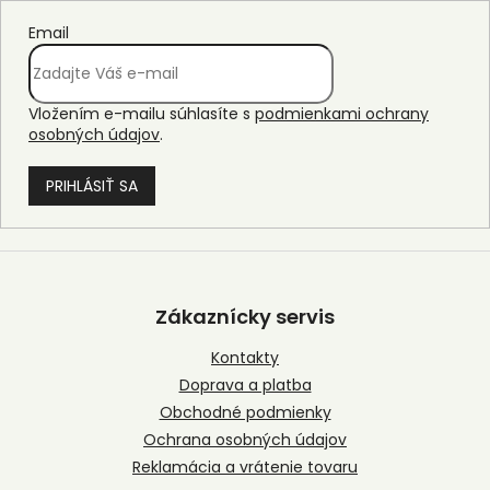
Email
Vložením e-mailu súhlasíte s
podmienkami ochrany
osobných údajov
.
PRIHLÁSIŤ SA
Z
á
p
Zákaznícky servis
ä
t
Kontakty
i
Doprava a platba
e
Obchodné podmienky
Ochrana osobných údajov
Reklamácia a vrátenie tovaru