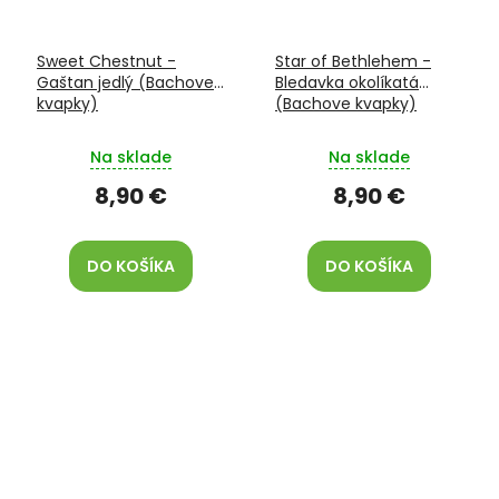
Sweet Chestnut -
Star of Bethlehem -
Gaštan jedlý (Bachove
Bledavka okolíkatá
kvapky)
(Bachove kvapky)
Na sklade
Na sklade
8,90 €
8,90 €
DO KOŠÍKA
DO KOŠÍKA