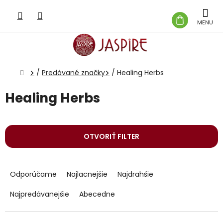
Prejsť
na
NÁKUP
obsah
KOŠÍK
Domov
/
Predávané značky
/
Healing Herbs
Healing Herbs
OTVORIŤ FILTER
R
a
Odporúčame
Najlacnejšie
Najdrahšie
d
e
Najpredávanejšie
Abecedne
n
i