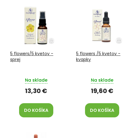
V
e
ý
p
p
r
i
o
s
d
p
u
r
k
o
t
5 flowers/5 kvetov -
5 flowers /5 kvetov -
d
o
sprej
kvapky
u
v
k
t
Na sklade
Na sklade
o
v
13,30 €
19,60 €
DO KOŠÍKA
DO KOŠÍKA