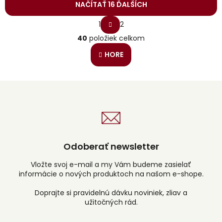
NAČÍTAŤ 16 ĎALŠÍCH
S
1
2
t
O
r
40
položiek celkom
v
á
l
n
HORE
á
k
o
d
v
a
a
c
n
i
i
e
e
p
r
v
Odoberať newsletter
k
y
v
Vložte svoj e-mail a my Vám budeme zasielať
ý
informácie o nových produktoch na našom e-shope.
p
i
s
u