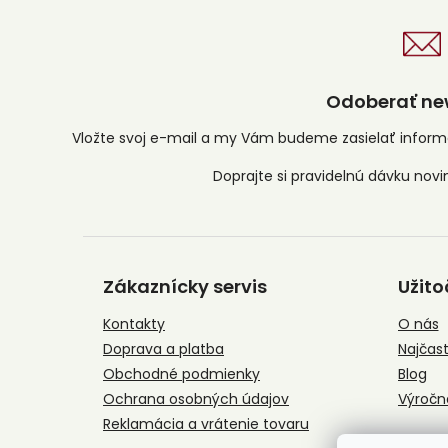
Odoberať new
Vložte svoj e-mail a my Vám budeme zasielať infor
Z
á
Zákaznícky servis
Užito
p
ä
Kontakty
O nás
t
Doprava a platba
Najčast
i
e
Obchodné podmienky
Blog
Ochrana osobných údajov
Výročn
Reklamácia a vrátenie tovaru