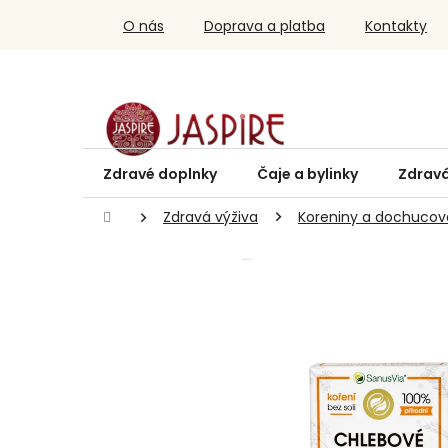
Prejsť
O nás
Doprava a platba
Kontakty
na
obsah
Zdravé doplnky
Čaje a bylinky
Zdravá
Domov
Zdravá výživa
Koreniny a dochucov