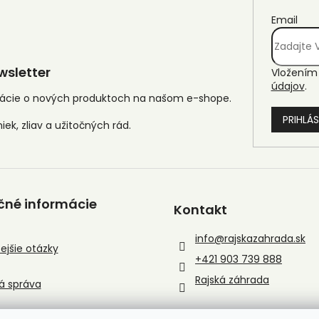
Email
sletter
Vložením 
údajov
.
mácie o nových produktoch na našom e-shope.
PRIHLÁS
čné informácie
Kontakt
info
@
rajskazahrada.sk
ejšie otázky
+421 903 739 888
Rajská záhrada
á správa