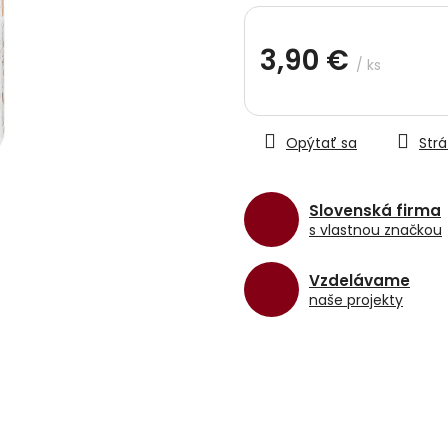
hviezdičiek.
3,90 €
/ ks
Jednotková
cena:
Opýtať sa
Strá
Slovenská firma
s vlastnou značkou
Vzdelávame
naše projekty