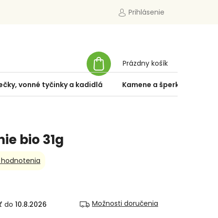
Prihlásenie
NÁKUPNÝ
Prázdny košík
KOŠÍK
ečky, vonné tyčinky a kadidlá
Kamene a šperky
Špe
ie bio 31g
 hodnotenia
Možnosti doručenia
10.8.2026