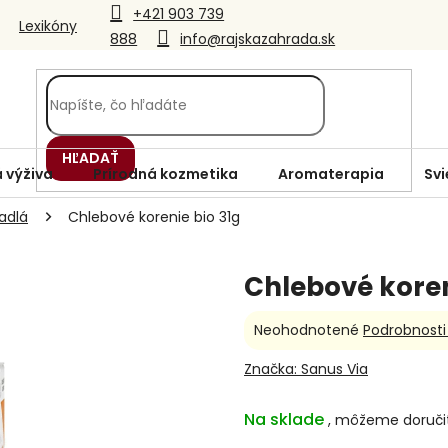
+421 903 739
Lexikóny
888
info@rajskazahrada.sk
HĽADAŤ
 výživa
Prírodná kozmetika
Aromaterapia
Svi
adlá
Chlebové korenie bio 31g
Chlebové koren
Priemerné
Neohodnotené
Podrobnosti
hodnotenie
produktu
Značka:
Sanus Via
je
0,0
Na sklade
z
5