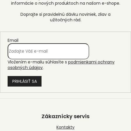
informácie o nových produktoch na našom e-shope.
Email
Vložením e-mailu súhlasíte s
podmienkami ochrany
osobných údajov
.
PRIHLÁSIŤ SA
Z
á
p
Zákaznícky servis
ä
t
Kontakty