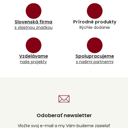
l
á
d
a
Slovenská firma
Prírodné produkty
c
s vlastnou značkou
Rýchle dodanie
i
e
p
r
v
k
Vzdelávame
Spolupracujeme
y
naše projekty
s našimi partnermi
v
ý
p
i
s
u
Odoberať newsletter
Vložte svoj e-mail a my Vám budeme zasielať