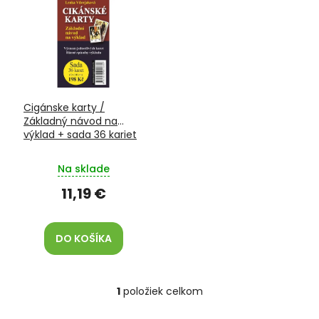
ý
d
p
u
i
k
s
t
p
o
r
v
o
Cigánske karty /
d
Základný návod na
u
výklad + sada 36 kariet
k
t
Na sklade
o
v
11,19 €
DO KOŠÍKA
1
položiek celkom
O
v