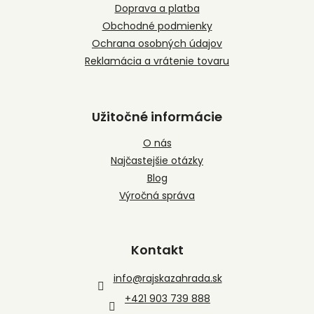
i
Doprava a platba
e
Obchodné podmienky
Ochrana osobných údajov
Reklamácia a vrátenie tovaru
Užitočné informácie
O nás
Najčastejšie otázky
Blog
Výročná správa
Kontakt
info
@
rajskazahrada.sk
+421 903 739 888