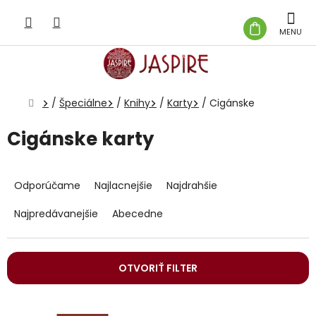
Prejsť
na
NÁKUP
obsah
KOŠÍK
Domov
/
Špeciálne
/
Knihy
/
Karty
/
Cigánske
Cigánske karty
R
a
Odporúčame
Najlacnejšie
Najdrahšie
d
e
Najpredávanejšie
Abecedne
n
i
e
OTVORIŤ FILTER
p
r
V
o