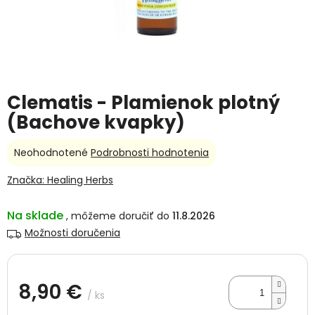
Clematis - Plamienok plotný
(Bachove kvapky)
Priemerné
Neohodnotené
Podrobnosti hodnotenia
hodnotenie
produktu
Značka:
Healing Herbs
je
0,0
Na sklade
11.8.2026
z
5
Možnosti doručenia
hviezdičiek.
8,90 €
/ ks