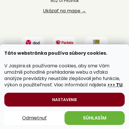
902 01 Pezinok
Ukázať na mape →
Táto webstránka používa súbory cookies.
V Jaspire.sk používame cookies, aby sme Vám
umožnili pohodlné prehliadanie webu a vďaka
analýze prevádzky neustále zlepšovali jeho funkcie,
výkon a použiteľnosť. Viac informácií nájdete
>>> TU
.
Vytvoril Shoptet
|
Upravil Balkys
NASTAVENIE
Copyright 2026
Jaspire.sk
. Všetky práva vyhradené.
Odmietnuť
SÚHLASÍM
Upraviť nastavenie cookies