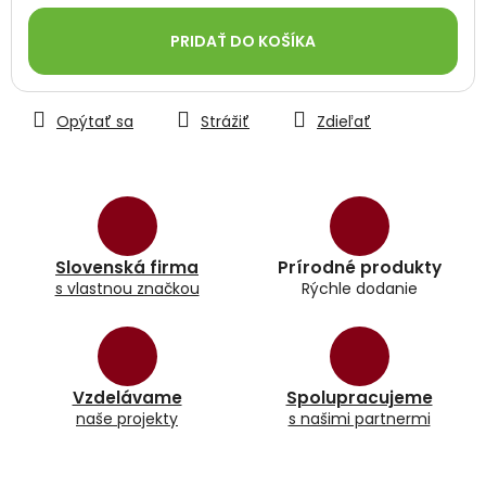
Jednotková
cena:
PRIDAŤ DO KOŠÍKA
Opýtať sa
Strážiť
Zdieľať
Slovenská firma
Prírodné produkty
s vlastnou značkou
Rýchle dodanie
Vzdelávame
Spolupracujeme
naše projekty
s našimi partnermi