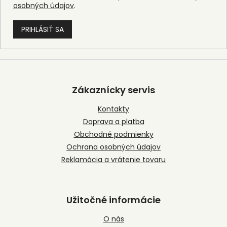
osobných údajov
.
PRIHLÁSIŤ SA
Z
á
p
Zákaznícky servis
ä
t
Kontakty
i
Doprava a platba
e
Obchodné podmienky
Ochrana osobných údajov
Reklamácia a vrátenie tovaru
Užitočné informácie
O nás