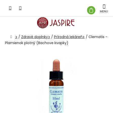
Prejsť
na
NÁKUP
obsah
KOŠÍK
Domov
/
Zdravé doplnky
/
Prírodná lekáreň
/
Clematis -
Plamienok plotný (Bachove kvapky)