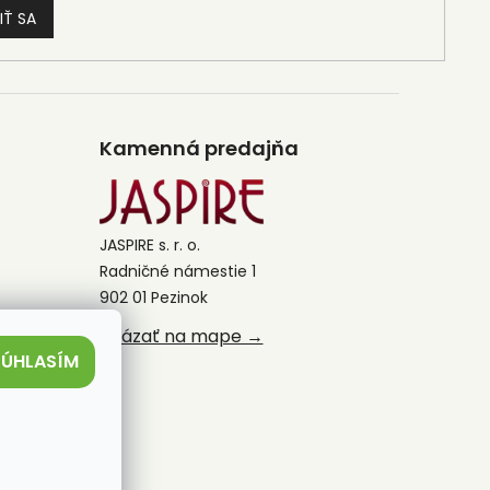
IŤ SA
Kamenná predajňa
JASPIRE s. r. o.
Radničné námestie 1
902 01 Pezinok
Ukázať na mape →
SÚHLASÍM