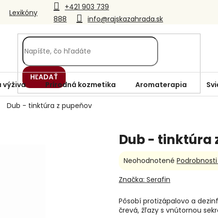
+421 903 739
Lexikóny
888
info@rajskazahrada.sk
HĽADAŤ
 výživa
Prírodná kozmetika
Aromaterapia
Svi
Dub - tinktúra z pupeňov
Dub - tinktúra
Priemerné
Neohodnotené
Podrobnosti
hodnotenie
produktu
Značka:
Serafin
je
0,0
Pôsobí protizápalovo a dezinf
z
črevá, žľazy s vnútornou sek
5