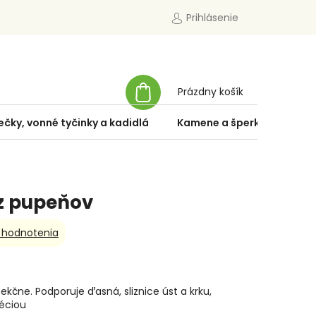
Prihlásenie
NÁKUPNÝ
Prázdny košík
KOŠÍK
ečky, vonné tyčinky a kadidlá
Kamene a šperky
Špe
 z pupeňov
 hodnotenia
ekčne. Podporuje ďasná, sliznice úst a krku,
réciou