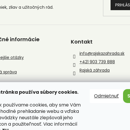
PRIHLÁS
čné informácie
Kontakt
info
@
rajskazahrada.sk
ejšie otázky
+421 903 739 888
Rajská záhrada
á správa
tránka používa súbory cookies.
Odmietnuť
sk používame cookies, aby sme Vám
ohodlné prehliadanie webu a vďaka
evádzky neustále zlepšovali jeho
kon a použiteľnosť. Viac informácií