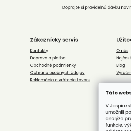
Z
á
Zákaznícky servis
Užito
p
ä
Kontakty
O nás
t
Doprava a platba
Najčast
i
e
Obchodné podmienky
Blog
Ochrana osobných údajov
Výročn
Reklamácia a vrátenie tovaru
Táto webs
V Jaspire.
umožnili p
analýze pr
funkcie, vý