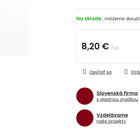
hviezdičiek.
Na sklade
8,20 €
/ ks
Jednotková
cena:
Opýtať sa
Strá
Slovenská firma
s vlastnou značkou
Vzdelávame
naše projekty