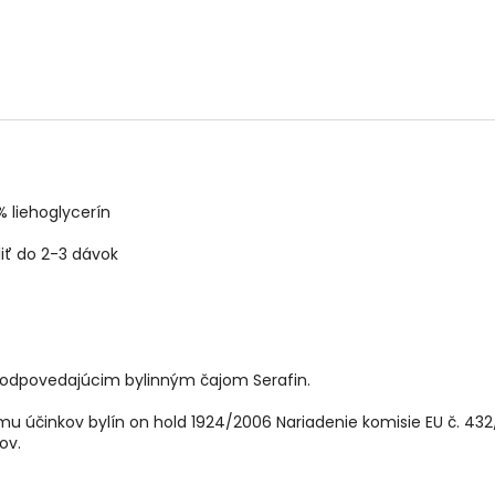
 liehoglycerín
liť do 2-3 dávok
zodpovedajúcim bylinným čajom Serafin.
u účinkov bylín on hold 1924/2006 Nariadenie komisie EU č. 4
kov.