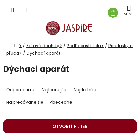
Prejsť
na
NÁKUP
obsah
KOŠÍK
Domov
/
Zdravé doplnky
/
Podľa častí tela
/
Priedušky a
pľúca
/
Dýchací aparát
Dýchací aparát
R
a
Odporúčame
Najlacnejšie
Najdrahšie
d
e
Najpredávanejšie
Abecedne
n
i
e
OTVORIŤ FILTER
p
r