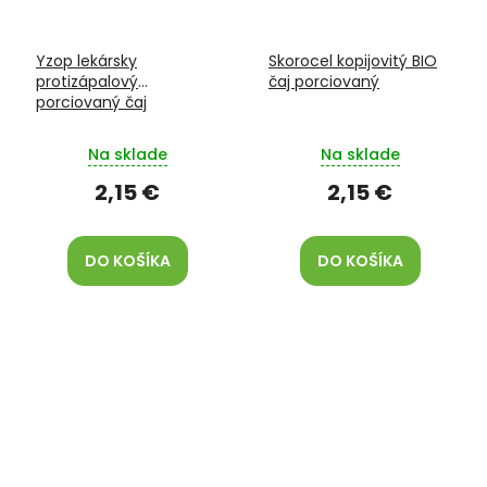
Yzop lekársky
Skorocel kopijovitý BIO
protizápalový
čaj porciovaný
porciovaný čaj
Na sklade
Na sklade
2,15 €
2,15 €
DO KOŠÍKA
DO KOŠÍKA