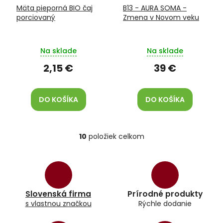
Mäta pieporná BIO čaj
B13 - AURA SOMA -
porciovaný
Zmena v Novom veku
Na sklade
Na sklade
2,15 €
39 €
DO KOŠÍKA
DO KOŠÍKA
10
položiek celkom
O
v
l
á
d
a
Slovenská firma
Prírodné produkty
c
s vlastnou značkou
Rýchle dodanie
i
e