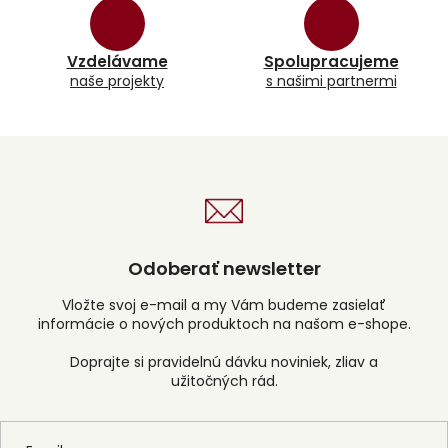
p
r
v
k
Vzdelávame
Spolupracujeme
y
naše projekty
s našimi partnermi
v
ý
p
i
s
u
Odoberať newsletter
Vložte svoj e-mail a my Vám budeme zasielať
informácie o nových produktoch na našom e-shope.