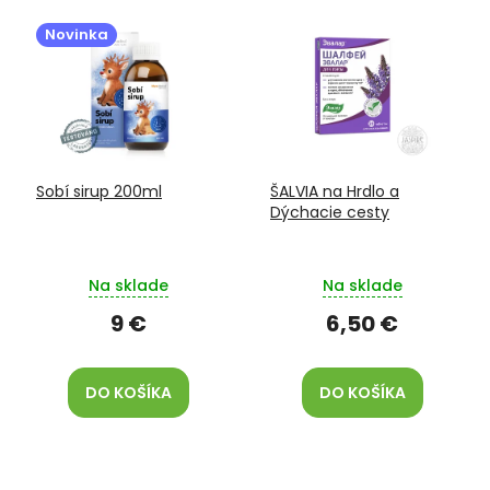
V
o
ý
d
Novinka
p
u
i
k
s
t
p
o
r
v
o
Sobí sirup 200ml
ŠALVIA na Hrdlo a
d
Dýchacie cesty
u
k
t
Na sklade
Na sklade
o
v
9 €
6,50 €
DO KOŠÍKA
DO KOŠÍKA