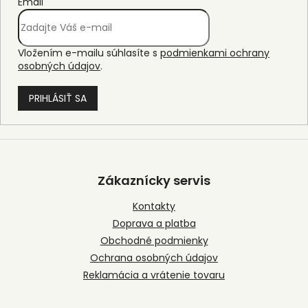
Email
Vložením e-mailu súhlasíte s
podmienkami ochrany
osobných údajov
.
PRIHLÁSIŤ SA
Z
á
p
Zákaznícky servis
ä
t
Kontakty
i
Doprava a platba
e
Obchodné podmienky
Ochrana osobných údajov
Reklamácia a vrátenie tovaru