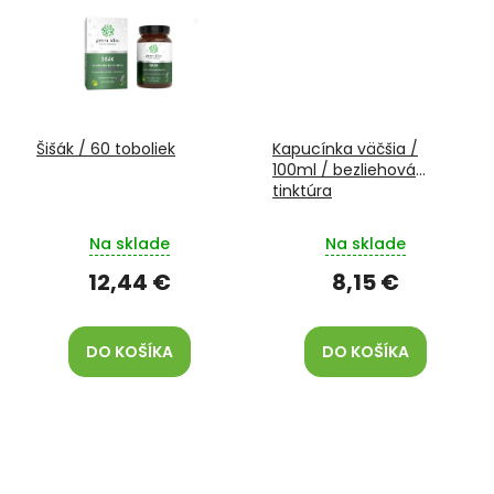
Šišák / 60 toboliek
Kapucínka väčšia /
100ml / bezliehová
tinktúra
Na sklade
Na sklade
12,44 €
8,15 €
DO KOŠÍKA
DO KOŠÍKA