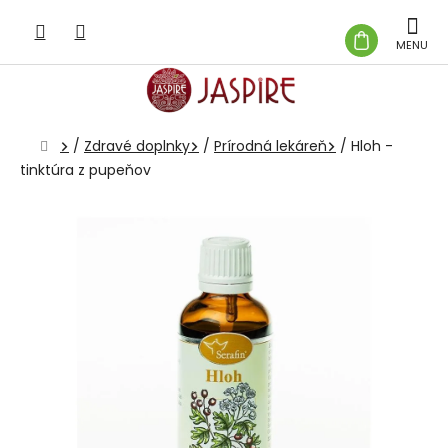
Prejsť
na
NÁKUP
obsah
KOŠÍK
Domov
/
Zdravé doplnky
/
Prírodná lekáreň
/
Hloh -
tinktúra z pupeňov