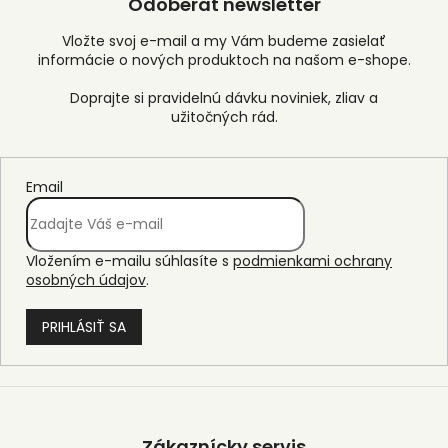
Odoberať newsletter
Vložte svoj e-mail a my Vám budeme zasielať
informácie o nových produktoch na našom e-shope.
Email
Vložením e-mailu súhlasíte s
podmienkami ochrany
osobných údajov
.
PRIHLÁSIŤ SA
Z
á
p
Zákaznícky servis