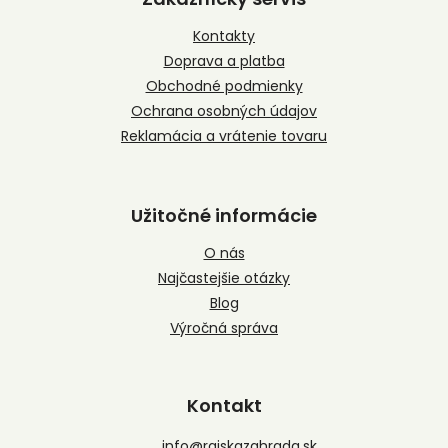
ä
t
Kontakty
i
Doprava a platba
e
Obchodné podmienky
Ochrana osobných údajov
Reklamácia a vrátenie tovaru
Užitočné informácie
O nás
Najčastejšie otázky
Blog
Výročná správa
Kontakt
info
@
rajskazahrada.sk