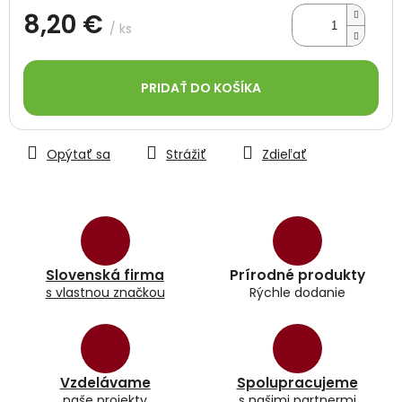
8,20 €
/ ks
Jednotková
cena:
PRIDAŤ DO KOŠÍKA
Opýtať sa
Strážiť
Zdieľať
Slovenská firma
Prírodné produkty
s vlastnou značkou
Rýchle dodanie
Vzdelávame
Spolupracujeme
naše projekty
s našimi partnermi