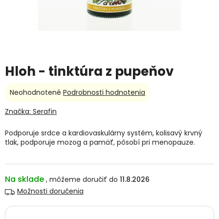
Hloh - tinktúra z pupeňov
Priemerné
Neohodnotené
Podrobnosti hodnotenia
hodnotenie
produktu
Značka:
Serafin
je
0,0
Podporuje srdce a kardiovaskulárny systém, kolisavý krvný
z
tlak, podporuje mozog a pamäť, pôsobí pri menopauze.
5
hviezdičiek.
Na sklade
11.8.2026
Možnosti doručenia